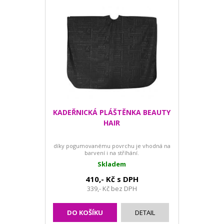
KADEŘNICKÁ PLÁŠTĚNKA BEAUTY
HAIR
díky pogumovanému povrchu je vhodná na
barvení i na stříhání.
Skladem
410,- Kč s DPH
339,- Kč bez DPH
DO KOŠÍKU
DETAIL