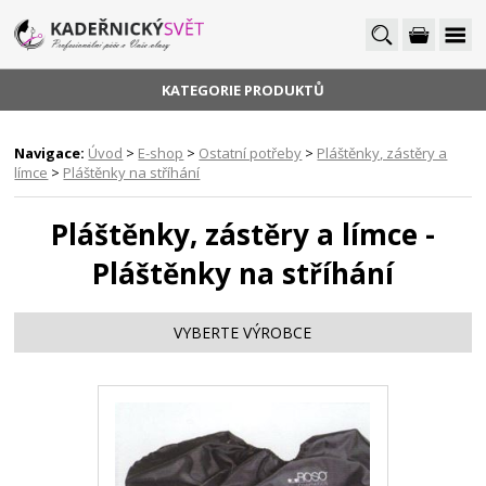
KATEGORIE PRODUKTŮ
Navigace:
Úvod
>
E-shop
>
Ostatní potřeby
>
Pláštěnky, zástěry a
límce
>
Pláštěnky na stříhání
Pláštěnky, zástěry a límce -
Pláštěnky na stříhání
VYBERTE VÝROBCE