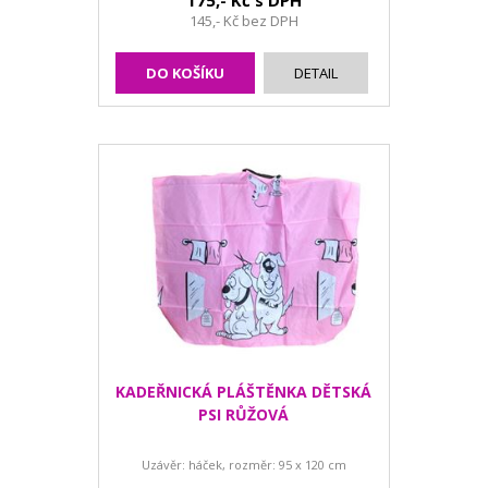
175,- Kč s DPH
145,- Kč bez DPH
DO KOŠÍKU
DETAIL
KADEŘNICKÁ PLÁŠTĚNKA DĚTSKÁ
PSI RŮŽOVÁ
Uzávěr: háček, rozměr: 95 x 120 cm