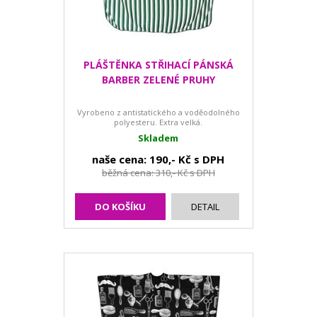
PLÁŠTĚNKA STŘIHACÍ PÁNSKÁ
BARBER ZELENÉ PRUHY
Vyrobeno z antistatického a voděodolného
polyesteru. Extra velká.
Skladem
naše cena: 190,- Kč s DPH
běžná cena: 310,- Kč s DPH
DO KOŠÍKU
DETAIL