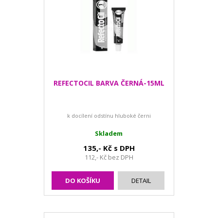
REFECTOCIL BARVA ČERNÁ-15ML
k docílení odstínu hluboké černi
Skladem
135,- Kč s DPH
112,- Kč bez DPH
DO KOŠÍKU
DETAIL