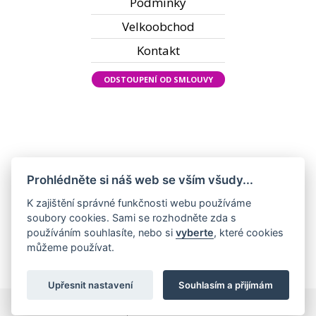
Podmínky
Velkoobchod
Kontakt
ODSTOUPENÍ OD SMLOUVY
Prohlédněte si náš web se vším všudy...
K zajištění správné funkčnosti webu používáme
soubory cookies. Sami se rozhodněte zda s
používáním souhlasíte, nebo si
vyberte
, které cookies
můžeme používat.
Upřesnit nastavení
Souhlasím a přijímám
Všechna práva vyhrazena ©2022 KadeřnickýSvět.cz |
Nastavení cookies
|
Zpracování cookies