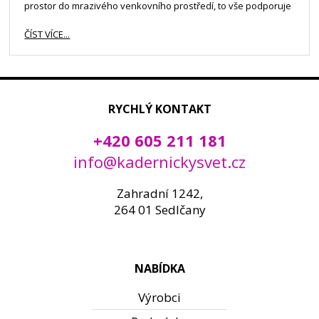
prostor do mrazivého venkovního prostředí, to vše podporuje
lámání, vysušování vlasů a třepení konečků. Ještě k tomu
mráz, déšť, sníh a vlhko, které nám vlasy pěkně zkrepatí.
ČÍST VÍCE...
Jak vlasy připravit na nevlídné podzimní a zimní počasí?
RYCHLÝ KONTAKT
+420 605 211 181
info@kadernickysvet.cz
Zahradní 1242,
264 01 Sedlčany
NABÍDKA
Výrobci