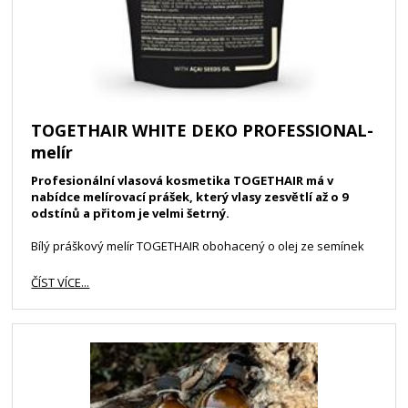
TOGETHAIR WHITE DEKO PROFESSIONAL-
melír
Profesionální vlasová kosmetika TOGETHAIR má v
nabídce melírovací prášek, který vlasy zesvětlí až o 9
odstínů a přitom je velmi šetrný.
Bílý práškový melír TOGETHAIR obohacený o olej ze semínek
rostliny Acai. Složení umožňuje zesvětlovat až o 9 odstínů.
Působí pozvolně a tím usnadňuje kontrolu nad jednotlivými
ČÍST VÍCE...
stupni zesvětlování. Melír je vhodný pro všechny techniky
odbarvování a décapage. Olej z Acai, jako jeden z
nejvýraznějších antioxidantů, vytvoří ochrannou bariéru a tím
zabezpečí hydrataci vlasů.