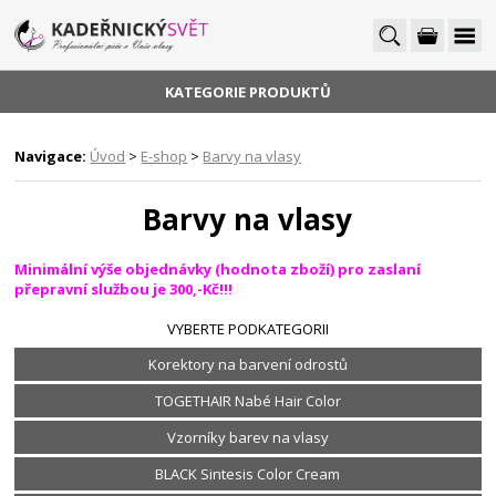
KATEGORIE PRODUKTŮ
Navigace:
Úvod
>
E-shop
>
Barvy na vlasy
Barvy na vlasy
Minimální výše objednávky (hodnota zboží) pro zaslaní
přepravní službou je 300,-Kč!!!
VYBERTE PODKATEGORII
Korektory na barvení odrostů
TOGETHAIR Nabé Hair Color
Vzorníky barev na vlasy
BLACK Sintesis Color Cream