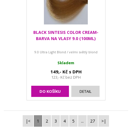
BLACK SINTESIS COLOR CREAM-
BARVA NA VLASY 9.0 (100ML)
9.0 Ultra Light Blond / velmi světlý blond
Skladem
149,- Kč s DPH
123,- Kč bez DPH
DO KOŠÍKU
DETAIL
|<
1
2
3
4
5
...
27
>|