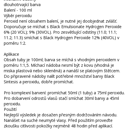
dlouhotrvající barva
Balení - 100 ml
Výběr peroxidu
Peroxid není obsahem balení, je nutné jej doobjednat zvlášť.
Doporučuje se míchat s Black Emulsionate Hydrogen Peroxide
6% (20 VOL); 9% (30VOL). Pro zesvětlující odstíny (11.0; 11.1;
11.2; 11.3) smíchat s Black Hydrogen Peroxide 12% (40VOL) v
poměru 1:2.
Aplikace
Obsah tuby je 100ml; barva se míchá s vhodným peroxidem v
poměru 1:1,5. Míchací nádoba nesmí být z kovu (vhodná je
miska plastová nebo skleněná) a nanáší se platovým štětcem.
Do připravené nádoby nalít potřebné množství barvy Black
Sintesis a peroxidu, dobře promíchat.
Pro komplexní barvení: promíchat 50ml (1 tuby) a 75ml peroxidu.
Pro dobarvení odrostů vlasů stačí smíchat 30ml barvy a 45ml
peroxidu.
Použití
Nejlepší výsledek je dosažen přesným dodržováním návodu.
Nanášet na suché neumyté vlasy. Před použitím proveďte
zkoušku citlivosti pokožky nejméně 48 hodin před aplikací.