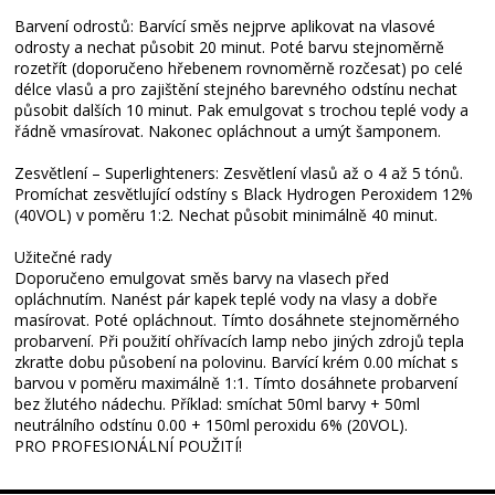
Barvení odrostů: Barvící směs nejprve aplikovat na vlasové
odrosty a nechat působit 20 minut. Poté barvu stejnoměrně
rozetřít (doporučeno hřebenem rovnoměrně rozčesat) po celé
délce vlasů a pro zajištění stejného barevného odstínu nechat
působit dalších 10 minut. Pak emulgovat s trochou teplé vody a
řádně vmasírovat. Nakonec opláchnout a umýt šamponem.
Zesvětlení – Superlighteners: Zesvětlení vlasů až o 4 až 5 tónů.
Promíchat zesvětlující odstíny s Black Hydrogen Peroxidem 12%
(40VOL) v poměru 1:2. Nechat působit minimálně 40 minut.
Užitečné rady
Doporučeno emulgovat směs barvy na vlasech před
opláchnutím. Nanést pár kapek teplé vody na vlasy a dobře
masírovat. Poté opláchnout. Tímto dosáhnete stejnoměrného
probarvení. Při použití ohřívacích lamp nebo jiných zdrojů tepla
zkraťte dobu působení na polovinu. Barvící krém 0.00 míchat s
barvou v poměru maximálně 1:1. Tímto dosáhnete probarvení
bez žlutého nádechu. Příklad: smíchat 50ml barvy + 50ml
neutrálního odstínu 0.00 + 150ml peroxidu 6% (20VOL).
PRO PROFESIONÁLNÍ POUŽITÍ!