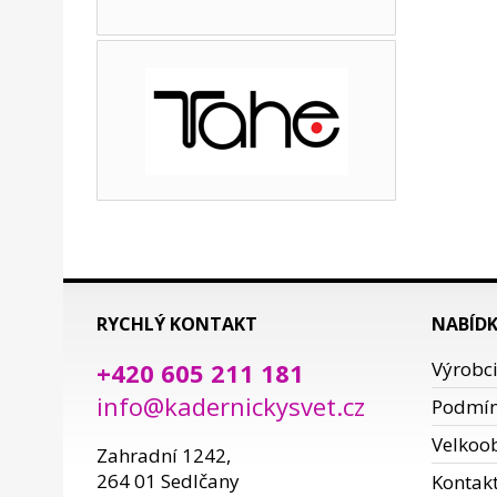
RYCHLÝ KONTAKT
NABÍD
+420 605 211 181
Výrobc
info@kadernickysvet.cz
Podmí
Velkoo
Zahradní 1242,
264 01 Sedlčany
Kontak