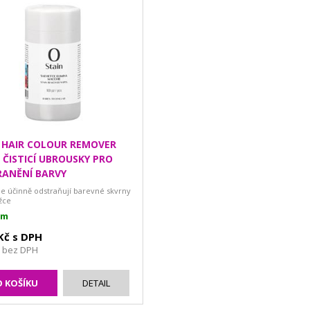
 HAIR COLOUR REMOVER
S ČISTICÍ UBROUSKY PRO
ANĚNÍ BARVY
le účinně odstraňují barevné skvrny
žce
em
 Kč s DPH
č bez DPH
 KOŠÍKU
DETAIL