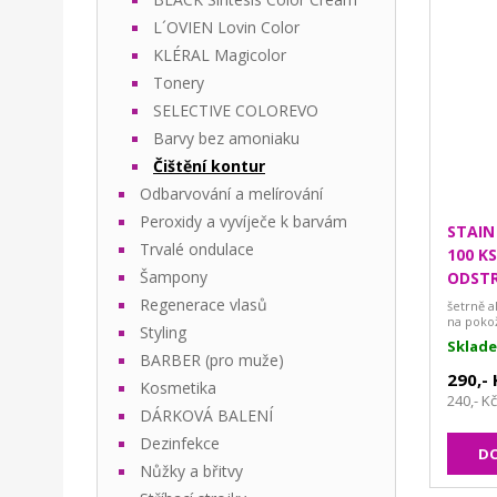
L´OVIEN Lovin Color
KLÉRAL Magicolor
Tonery
SELECTIVE COLOREVO
Barvy bez amoniaku
Čištění kontur
Odbarvování a melírování
Peroxidy a vyvíječe k barvám
STAIN
Trvalé ondulace
100 K
Šampony
ODSTR
Regenerace vlasů
šetrně a
na poko
Styling
Sklad
BARBER (pro muže)
290,-
Kosmetika
240,- K
DÁRKOVÁ BALENÍ
Dezinfekce
DO
Nůžky a břitvy