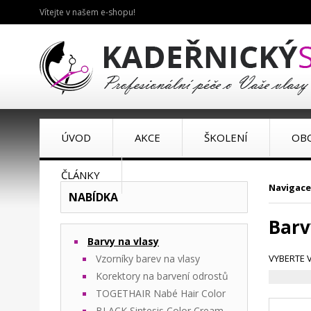
Vítejte v našem e-shopu!
ÚVOD
AKCE
ŠKOLENÍ
OB
ČLÁNKY
Navigace
NABÍDKA
Barv
Barvy na vlasy
Vzorníky barev na vlasy
VYBERTE 
Korektory na barvení odrostů
TOGETHAIR Nabé Hair Color
BLACK Sintesis Color Cream