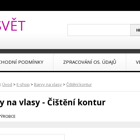
CHODNÍ PODMÍNKY
ZPRACOVÁNÍ OS. ÚDAJŮ
V
:
Úvod
>
E-shop
>
Barvy na vlasy
>
Čištění kontur
y na vlasy - Čištění kontur
VÝROBCE