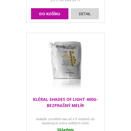
DO KOŠÍKU
DETAIL
KLÉRAL SHADES OF LIGHT 400G-
BEZPRAŠNÝ MELÍR
dokáže zesvětlit vlas až o 9 odstínů do
studených extra světlých tónů
Skladem