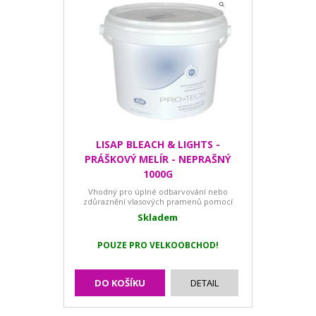
LISAP BLEACH & LIGHTS -
PRÁŠKOVÝ MELÍR - NEPRAŠNÝ
1000G
Vhodný pro úplné odbarvování nebo
zdůraznění vlasových pramenů pomocí
alobalu nebo termofolií
Skladem
POUZE PRO VELKOOBCHOD!
DO KOŠÍKU
DETAIL