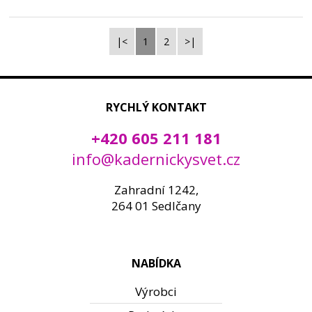
|<
1
2
>|
RYCHLÝ KONTAKT
+420 605 211 181
info@kadernickysvet.cz
Zahradní 1242,
264 01 Sedlčany
NABÍDKA
Výrobci