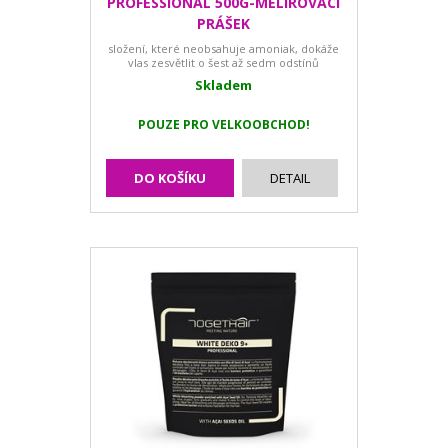
PROFESSIONAL 500G-MELÍROVACÍ
PRÁŠEK
složení, které neobsahuje amoniak, dokáže
vlas zesvětlit o šest až sedm odstínů
Skladem
POUZE PRO VELKOOBCHOD!
DO KOŠÍKU
DETAIL