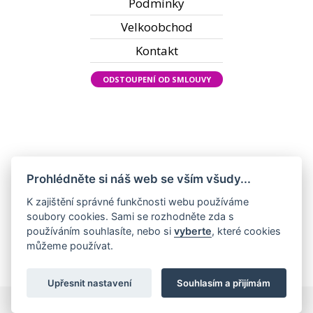
Podmínky
Velkoobchod
Kontakt
ODSTOUPENÍ OD SMLOUVY
Prohlédněte si náš web se vším všudy...
K zajištění správné funkčnosti webu používáme
soubory cookies. Sami se rozhodněte zda s
používáním souhlasíte, nebo si
vyberte
, které cookies
můžeme používat.
Upřesnit nastavení
Souhlasím a přijímám
Všechna práva vyhrazena ©2022 KadeřnickýSvět.cz |
Nastavení cookies
|
Zpracování cookies