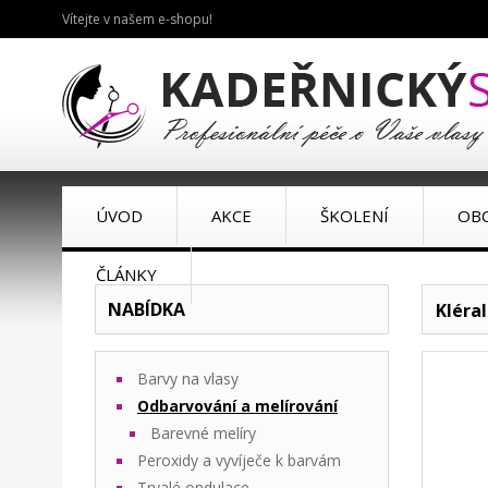
Vítejte v našem e-shopu!
ÚVOD
AKCE
ŠKOLENÍ
OB
ČLÁNKY
NABÍDKA
Kléra
Barvy na vlasy
Odbarvování a melírování
Barevné melíry
Peroxidy a vyvíječe k barvám
Trvalé ondulace