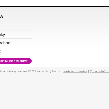
KA
i
nky
bchod
t
UPENÍ OD SMLOUVY
hna práva vyhrazena ©2022 KadeřnickýSvět.cz |
Nastavení cookies
|
Zpracování co