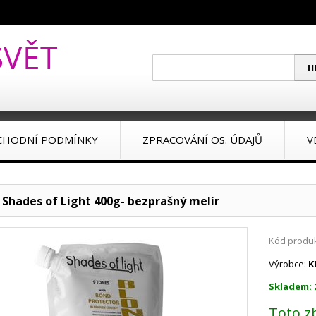
CHODNÍ PODMÍNKY
ZPRACOVÁNÍ OS. ÚDAJŮ
V
l Shades of Light 400g- bezprašný melír
Kód produk
Výrobce:
K
Skladem: 
Toto z