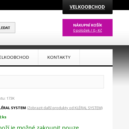
NÁKUPNÍ KOŠÍK
0 položek / 0,- Kč
ELKOOBCHOD
KONTAKTY
tu: 173K
LÉRAL SYSTEM
(Zobrazit další produkty od KLÉRAL SYSTEM)
2 ks
boží je možné zakoupit pouze