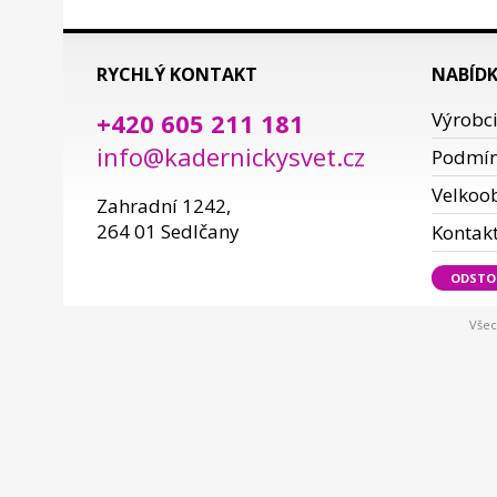
RYCHLÝ KONTAKT
NABÍD
+420 605 211 181
Výrobc
info@kadernickysvet.cz
Podmí
Velkoo
Zahradní 1242,
264 01 Sedlčany
Kontak
ODSTO
Všec