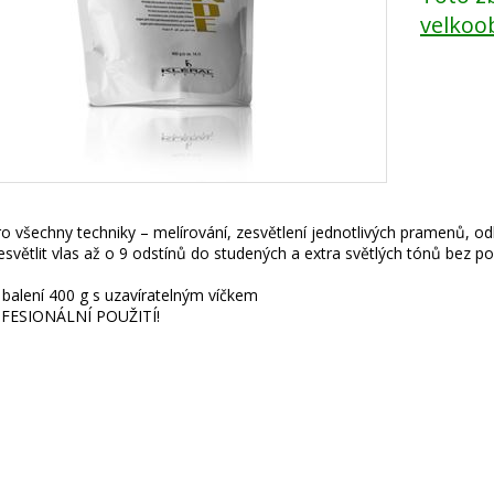
velkoo
o všechny techniky – melírování, zesvětlení jednotlivých pramenů, odb
světlit vlas až o 9 odstínů do studených a extra světlých tónů bez po
 balení 400 g s uzavíratelným víčkem
FESIONÁLNÍ POUŽITÍ!