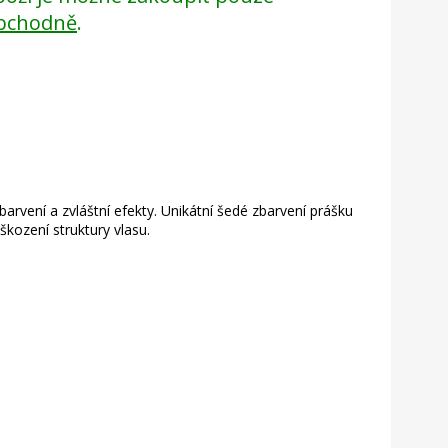
bchodně
.
arvení a zvláštní efekty. Unikátní šedé zbarvení prášku
škození struktury vlasu.