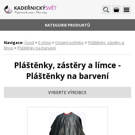
KATEGORIE PRODUKTŮ
Navigace:
Úvod
>
E-shop
>
Ostatní potřeby
>
Pláštěnky, zástěry a
límce
>
Pláštěnky na barvení
Pláštěnky, zástěry a límce -
Pláštěnky na barvení
VYBERTE VÝROBCE