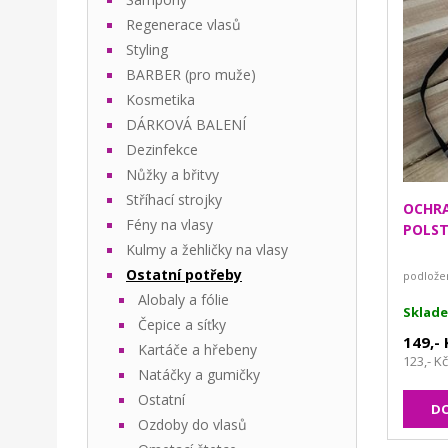
Regenerace vlasů
Styling
BARBER (pro muže)
Kosmetika
DÁRKOVÁ BALENÍ
Dezinfekce
Nůžky a břitvy
Stříhací strojky
OCHRA
Fény na vlasy
POLS
Kulmy a žehličky na vlasy
Ostatní potřeby
podložen
Alobaly a fólie
Sklad
Čepice a síťky
149,-
Kartáče a hřebeny
123,- K
Natáčky a gumičky
Ostatní
DO
Ozdoby do vlasů