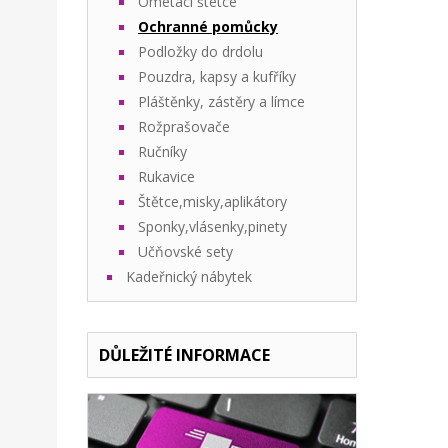
Ometací štetce
Ochranné pomůcky
Podložky do drdolu
Pouzdra, kapsy a kufříky
Pláštěnky, zástěry a límce
Rožprašovače
Ručníky
Rukavice
Štětce,misky,aplikátory
Sponky,vlásenky,pinety
Učňovské sety
Kadeřnický nábytek
DŮLEŽITÉ INFORMACE