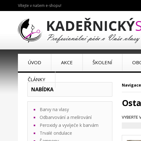
Vítejte v našem e-shopu!
ÚVOD
AKCE
ŠKOLENÍ
OB
ČLÁNKY
Navigace
NABÍDKA
Osta
Barvy na vlasy
Odbarvování a melírování
VYBERTE 
Peroxidy a vyvíječe k barvám
Trvalé ondulace
Šampony