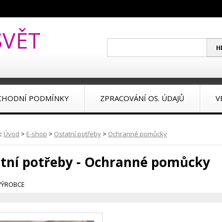
CHODNÍ PODMÍNKY
ZPRACOVÁNÍ OS. ÚDAJŮ
V
:
Úvod
>
E-shop
>
Ostatní potřeby
>
Ochranné pomůcky
tní potřeby - Ochranné pomůcky
VÝROBCE