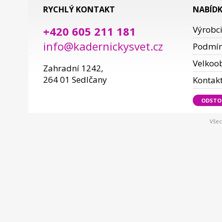
RYCHLÝ KONTAKT
NABÍD
+420 605 211 181
Výrobc
info@kadernickysvet.cz
Podmí
Velkoo
Zahradní 1242,
264 01 Sedlčany
Kontak
ODSTO
Všec