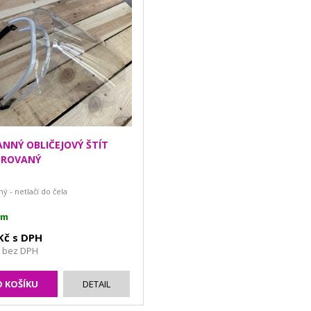
NNÝ OBLIČEJOVÝ ŠTÍT
TROVANÝ
ý - netlačí do čela
em
 Kč s DPH
č bez DPH
 KOŠÍKU
DETAIL