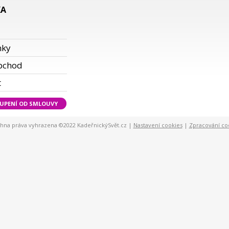
KA
i
nky
bchod
t
UPENÍ OD SMLOUVY
hna práva vyhrazena ©2022 KadeřnickýSvět.cz |
Nastavení cookies
|
Zpracování co