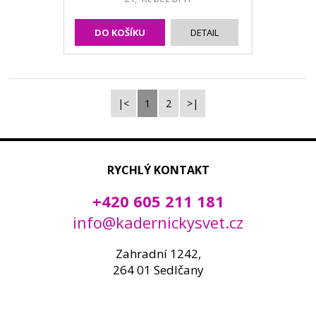
DO KOŠÍKU
DETAIL
|<
1
2
>|
RYCHLÝ KONTAKT
+420 605 211 181
info@kadernickysvet.cz
Zahradní 1242,
264 01 Sedlčany