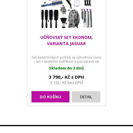
UČŇOVSKÝ SET EKONOM,
VARIANTA JAGUAR
Set kadeřnických potřeb za výhodnou cenu
- set s textilním kufříkem a pouzdrem na
nůžky.
Skladem do 3 dnů
3 790,- Kč s DPH
3 132,- Kč bez DPH
DO KOŠÍKU
DETAIL