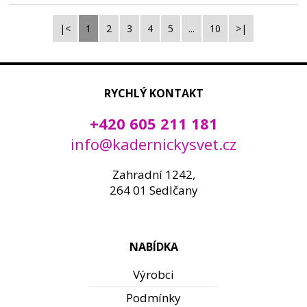
|<
1
2
3
4
5
...
10
>|
RYCHLÝ KONTAKT
+420 605 211 181
info@kadernickysvet.cz
Zahradní 1242,
264 01 Sedlčany
NABÍDKA
Výrobci
Podmínky