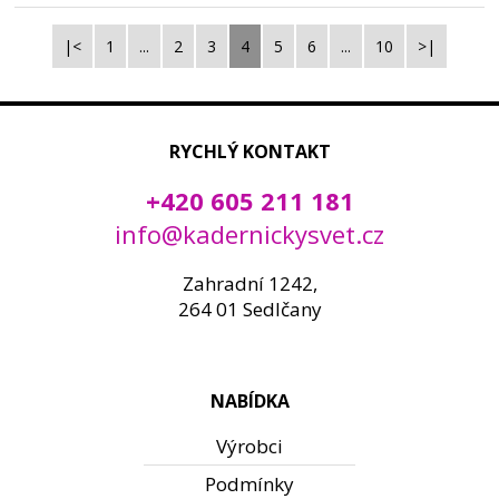
|<
1
...
2
3
4
5
6
...
10
>|
RYCHLÝ KONTAKT
+420 605 211 181
info@kadernickysvet.cz
Zahradní 1242,
264 01 Sedlčany
NABÍDKA
Výrobci
Podmínky