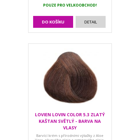
POUZE PRO VELKOOBCHOD!
DO KOŠÍKU
DETAIL
LOVIEN LOVIN COLOR 5.3 ZLATÝ
KAŠTAN SVĚTLÝ - BARVA NA
VLASY
Barvící krém s přírodními výtažky z Aloe
Vera, olivového oleje a arganového oleje.