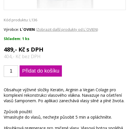
Kód produktu: L136
Výrobce:
L´OVIEN
(Zobrazit další produkty od L´OVIEN)
Skladem: 1 ks
489,- Kč s DPH
404,- Kč bez DPH
Obsahuje výživné složky Keratin, Arginin a Vegan Colage pro
komplexní rekonstrukci vlasového vlákna. Navazuje na ošetření
vlasů šamponem. Po aplikaci zanechává vlasy silné a plné života.
Způsob použití:
Vmasírujte do vlasů, nechejte působit 5 min a opláchněte.
Hloubková regenerace pro zničené vlasy. Vlasový botox spoléhá