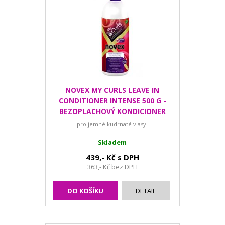
NOVEX MY CURLS LEAVE IN
CONDITIONER INTENSE 500 G -
BEZOPLACHOVÝ KONDICIONER
PRO JEMNÉ KUDRNATÉ VLASY
pro jemné kudrnaté vlasy.
Skladem
439,- Kč s DPH
363,- Kč bez DPH
DO KOŠÍKU
DETAIL