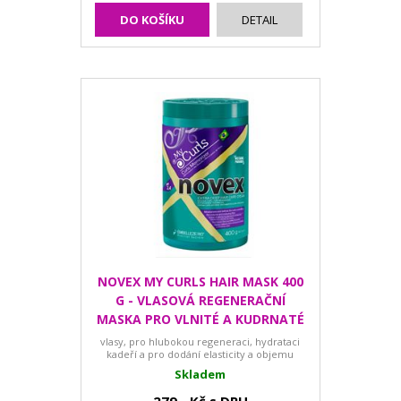
DO KOŠÍKU
DETAIL
NOVEX MY CURLS HAIR MASK 400
G - VLASOVÁ REGENERAČNÍ
MASKA PRO VLNITÉ A KUDRNATÉ
VLASY
vlasy, pro hlubokou regeneraci, hydrataci
kadeří a pro dodání elasticity a objemu
Skladem