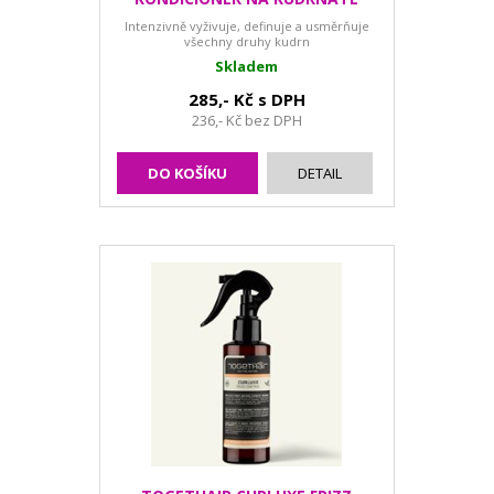
VLASY
Intenzivně vyživuje, definuje a usměrňuje
všechny druhy kudrn
Skladem
285,- Kč s DPH
236,- Kč bez DPH
DO KOŠÍKU
DETAIL