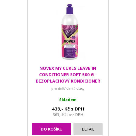
NOVEX MY CURLS LEAVE IN
CONDITIONER SOFT 500 G -
BEZOPLACHOVÝ KONDICIONER
PRO DELŠÍ VLNITÉ VLASY
pro delší vlnité vlasy
Skladem
439,- Kč s DPH
363,- Kč bez DPH
DO KOŠÍKU
DETAIL