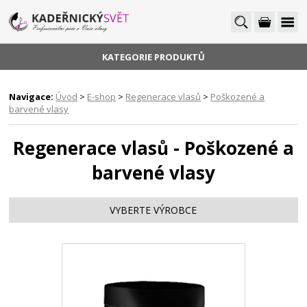
KATEGORIE PRODUKTŮ
Navigace:
Úvod
>
E-shop
>
Regenerace vlasů
>
Poškozené a
barvené vlasy
Regenerace vlasů - Poškozené a
barvené vlasy
VYBERTE VÝROBCE