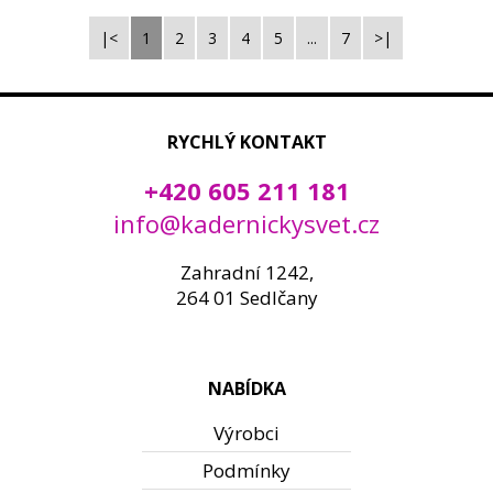
|<
1
2
3
4
5
...
7
>|
RYCHLÝ KONTAKT
+420 605 211 181
info@kadernickysvet.cz
Zahradní 1242,
264 01 Sedlčany
NABÍDKA
Výrobci
Podmínky