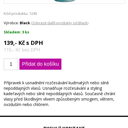
Kód produktu: 1245
Výrobce:
Black
(Zobrazit další produkty od Black)
Skladem: 3 ks
139,- Kč s DPH
115,- Kč bez DPH
Přípravek k usnadnění rozčesávání kudrnatých nebo silně
nepoddajných vlasů. Usnadňuje rozčesávání a styling
kadeřavých nebo silně nepoddajných vlasů. Současně chrání
vlasy před škodlivým vlivem způsobeným smogem, větrem,
ovzduším nebo chlórem.