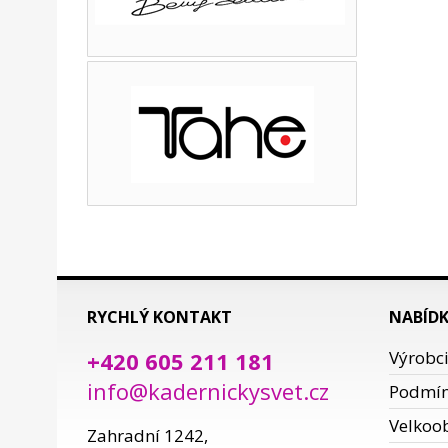
RYCHLÝ KONTAKT
NABÍD
+420 605 211 181
Výrobc
info@kadernickysvet.cz
Podmí
Velkoo
Zahradní 1242,