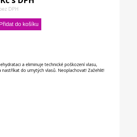
 Kč s DPH
 bez DPH
dehydrataci a eliminuje technické poškození vlasu,
a nastříkat do umytých vlasů. Neoplachovat! Zažehlit!