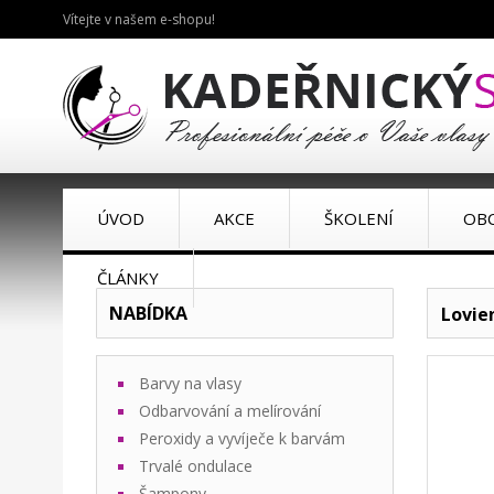
Vítejte v našem e-shopu!
ÚVOD
AKCE
ŠKOLENÍ
OB
ČLÁNKY
NABÍDKA
Lovie
Barvy na vlasy
Odbarvování a melírování
Peroxidy a vyvíječe k barvám
Trvalé ondulace
Šampony