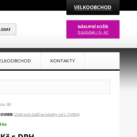
NÁKUPNÍ KOŠÍK
0 položek / 0,- Kč
ELKOOBCHOD
KONTAKTY
tu: 80
´OVIEN
(Zobrazit další produkty od L´OVIEN)
3 ks