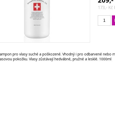
209,-
173,- Kč
ampon pro vlasy suché a poškozené. Vhodný i pro odbarvené nebo mel
vlasovou pokožku. Vlasy zůstávají hedvábné, pružné a lesklé. 1000ml