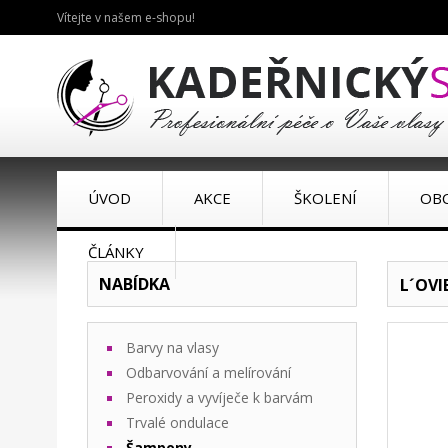
Vítejte v našem e-shopu!
ÚVOD
AKCE
ŠKOLENÍ
OB
ČLÁNKY
NABÍDKA
L´OVI
Barvy na vlasy
Odbarvování a melírování
Peroxidy a vyvíječe k barvám
Trvalé ondulace
Šampony