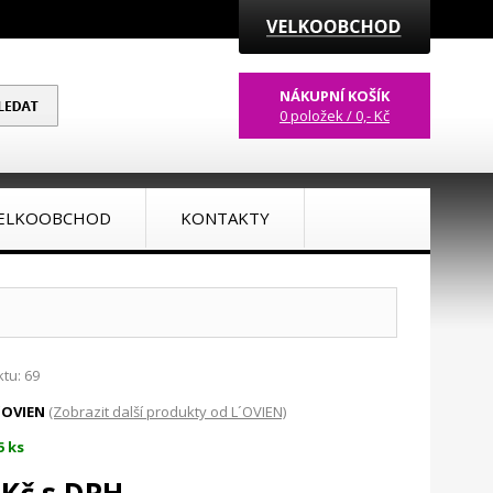
NÁKUPNÍ KOŠÍK
0 položek / 0,- Kč
ELKOOBCHOD
KONTAKTY
tu: 69
´OVIEN
(Zobrazit další produkty od L´OVIEN)
5 ks