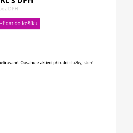
 Kč s DPH
 bez DPH
írované. Obsahuje aktivní přírodní složky, které