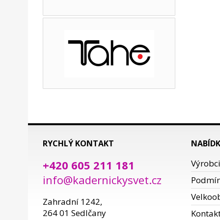
RYCHLÝ KONTAKT
NABÍD
+420 605 211 181
Výrobc
info@kadernickysvet.cz
Podmí
Velkoo
Zahradní 1242,
264 01 Sedlčany
Kontak