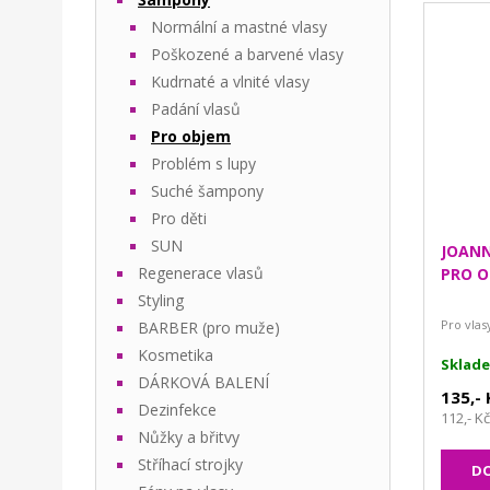
Normální a mastné vlasy
Poškozené a barvené vlasy
Kudrnaté a vlnité vlasy
Padání vlasů
Pro objem
Problém s lupy
Suché šampony
Pro děti
SUN
JOANN
Regenerace vlasů
PRO O
Styling
Pro vlas
BARBER (pro muže)
Kosmetika
Sklad
DÁRKOVÁ BALENÍ
135,-
Dezinfekce
112,- K
Nůžky a břitvy
Stříhací strojky
DO