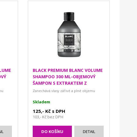
OLUME
BLACK PREMIUM BLANC VOLUME
OVÝ
SHAMPOO 300 ML-OBJEMOVÝ
ŠAMPON S EXTRAKTEM Z
BAMBUSU
mu
Zanechává vlasy zářivé a plné objemu
Skladem
125,- Kč s DPH
103,- Kč bez DPH
IL
DO KOŠÍKU
DETAIL