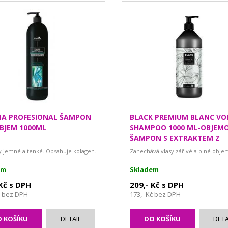
A PROFESIONAL ŠAMPON
BLACK PREMIUM BLANC V
BJEM 1000ML
SHAMPOO 1000 ML-OBJEM
ŠAMPON S EXTRAKTEM Z
BAMBUSU
y jemné a tenké. Obsahuje kolagen.
Zanechává vlasy zářivé a plné obje
em
Skladem
 Kč s DPH
209,- Kč s DPH
č bez DPH
173,- Kč bez DPH
 KOŠÍKU
DETAIL
DO KOŠÍKU
DETA