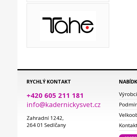
RYCHLÝ KONTAKT
NABÍD
+420 605 211 181
Výrobc
info@kadernickysvet.cz
Podmí
Velkoo
Zahradní 1242,
264 01 Sedlčany
Kontak