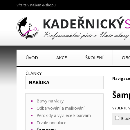
Vítejte v našem e-shopu!
ÚVOD
AKCE
ŠKOLENÍ
OB
ČLÁNKY
Navigace
NABÍDKA
Šamp
Barvy na vlasy
Odbarvování a melírování
VYBERTE 
Peroxidy a vyvíječe k barvám
Blac
Trvalé ondulace
Šampony