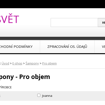
CHODNÍ PODMÍNKY
ZPRACOVÁNÍ OS. ÚDAJŮ
V
:
Úvod
>
E-shop
>
Šampony
>
Pro objem
ony - Pro objem
VÝROBCE
k
Joanna