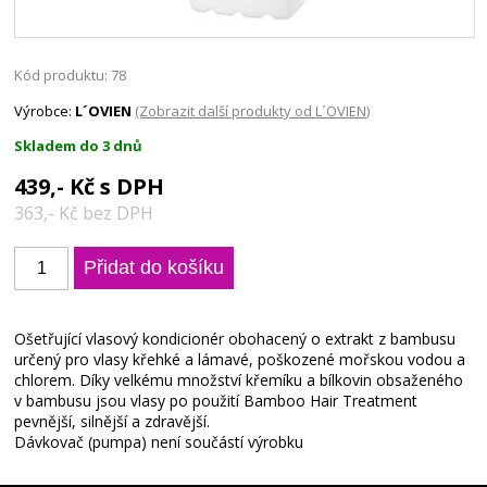
Kód produktu: 78
Výrobce:
L´OVIEN
(Zobrazit další produkty od L´OVIEN)
Skladem do 3 dnů
439,- Kč s DPH
363,- Kč bez DPH
Ošetřující vlasový kondicionér obohacený o extrakt z bambusu
určený pro vlasy křehké a lámavé, poškozené mořskou vodou a
chlorem. Díky velkému množství křemíku a bílkovin obsaženého
v bambusu jsou vlasy po použití Bamboo Hair Treatment
pevnější, silnější a zdravější.
Dávkovač (pumpa) není součástí výrobku