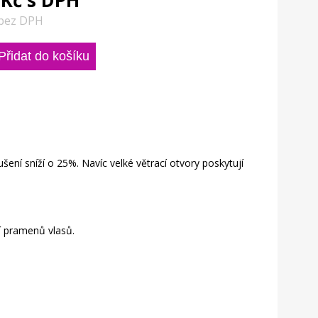
 Kč s DPH
 bez DPH
šení sníží o 25%. Navíc velké větrací otvory poskytují
 pramenů vlasů.