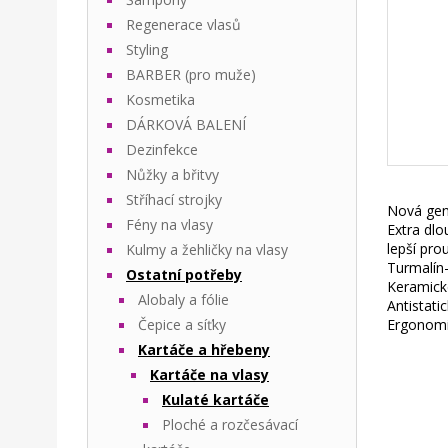
Regenerace vlasů
Styling
BARBER (pro muže)
Kosmetika
DÁRKOVÁ BALENÍ
Dezinfekce
Nůžky a břitvy
Stříhací strojky
Nová gene
Fény na vlasy
Extra dlo
lepší prou
Kulmy a žehličky na vlasy
Turmalín-
Ostatní potřeby
Keramické
Alobaly a fólie
Antistati
Čepice a síťky
Ergonomi
Kartáče a hřebeny
Kartáče na vlasy
Kulaté kartáče
Ploché a rozčesávací