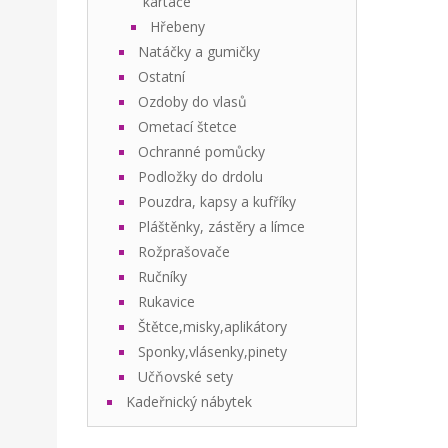
kartáče
Hřebeny
Natáčky a gumičky
Ostatní
Ozdoby do vlasů
Ometací štetce
Ochranné pomůcky
Podložky do drdolu
Pouzdra, kapsy a kufříky
Pláštěnky, zástěry a límce
Rožprašovače
Ručníky
Rukavice
Štětce,misky,aplikátory
Sponky,vlásenky,pinety
Učňovské sety
Kadeřnický nábytek