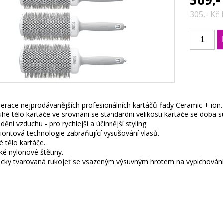
369,-
305,- Kč
race nejprodávanějších profesionálních kartáčů řady Ceramic + ion.
uhé tělo kartáče ve srovnání se standardní velikostí kartáče se doba su
dění vzduchu - pro rychlejší a účinnější styling.
iontová technologie zabraňující vysušování vlasů.
 tělo kartáče.
cké nylonové štětiny.
cky tvarovaná rukojeť se vsazeným výsuvným hrotem na vypichování