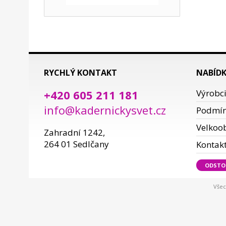
RYCHLÝ KONTAKT
NABÍD
+420 605 211 181
Výrobc
info@kadernickysvet.cz
Podmí
Velkoo
Zahradní 1242,
264 01 Sedlčany
Kontak
ODSTO
Všec