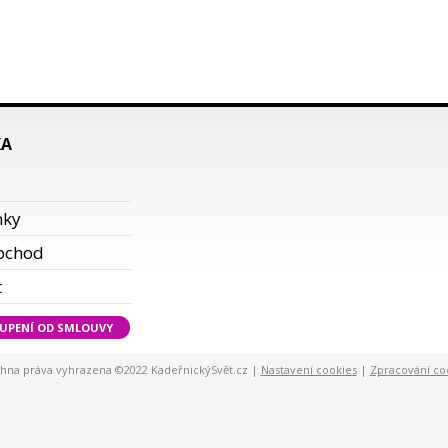
KA
i
nky
bchod
t
UPENÍ OD SMLOUVY
hna práva vyhrazena ©2022 KadeřnickýSvět.cz |
Nastavení cookies
|
Zpracování co