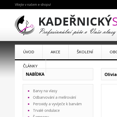
Vítejte v našem e-shopu!
ÚVOD
AKCE
ŠKOLENÍ
OB
ČLÁNKY
NABÍDKA
Olivi
Barvy na vlasy
Odbarvování a melírování
Peroxidy a vyvíječe k barvám
Trvalé ondulace
Šampony