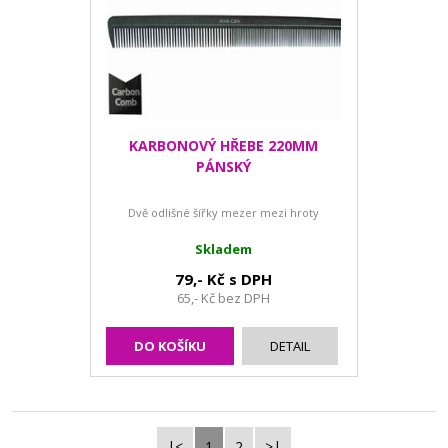
KARBONOVÝ HŘEBE 220MM
PÁNSKÝ
Dvě odlišné šířky mezer mezi hroty
Skladem
79,- Kč s DPH
65,- Kč bez DPH
DO KOŠÍKU
DETAIL
|<
1
2
>|