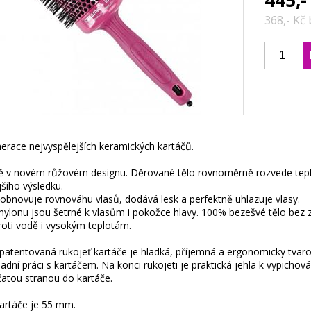
445,-
368,- Kč
erace nejvyspělejších keramických kartáčů.
ě v novém růžovém designu. Děrované tělo rovnoměrně rozvede teplo p
jšího výsledku.
obnovuje rovnováhu vlasů, dodává lesk a perfektně uhlazuje vlasy.
 nylonu jsou šetrné k vlasům i pokožce hlavy. 100% bezešvé tělo bez 
oti vodě i vysokým teplotám.
 patentovaná rukojeť kartáče je hladká, příjemná a ergonomicky tvaro
adní práci s kartáčem. Na konci rukojeti je praktická jehla k vypichov
ičatou stranou do kartáče.
artáče je 55 mm.