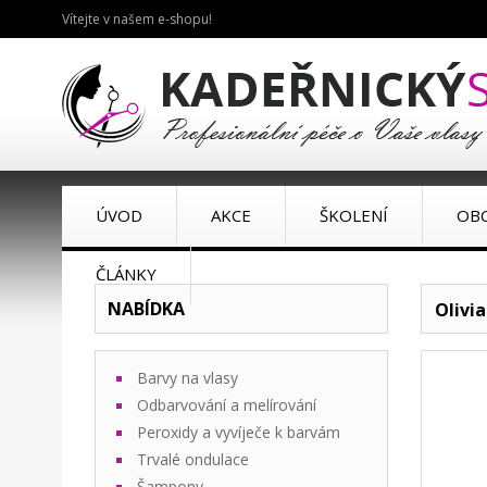
Vítejte v našem e-shopu!
ÚVOD
AKCE
ŠKOLENÍ
OB
ČLÁNKY
NABÍDKA
Olivi
Barvy na vlasy
Odbarvování a melírování
Peroxidy a vyvíječe k barvám
Trvalé ondulace
Šampony