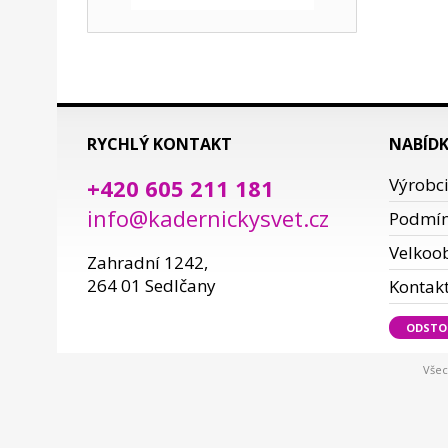
RYCHLÝ KONTAKT
NABÍD
+420 605 211 181
Výrobc
info@kadernickysvet.cz
Podmí
Velkoo
Zahradní 1242,
264 01 Sedlčany
Kontak
ODSTO
Všec