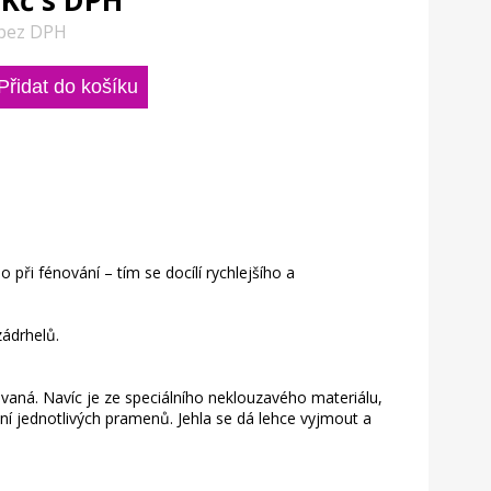
 Kč s DPH
 bez DPH
ři fénování – tím se docílí rychlejšího a
zádrhelů.
vaná. Navíc je ze speciálního neklouzavého materiálu,
ání jednotlivých pramenů. Jehla se dá lehce vyjmout a