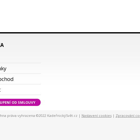
KA
i
nky
bchod
t
UPENÍ OD SMLOUVY
hna práva vyhrazena ©2022 KadeřnickýSvět.cz |
Nastavení cookies
|
Zpracování co