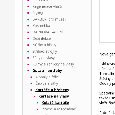
Regenerace vlasů
Styling
BARBER (pro muže)
Kosmetika
DÁRKOVÁ BALENÍ
Dezinfekce
Nůžky a břitvy
Stříhací strojky
Nová gen
Fény na vlasy
Exkluzivn
Kulmy a žehličky na vlasy
efektivně
Ostatní potřeby
Turmalín 
Alobaly a fólie
Štětiny z
Čepice a síťky
Odolný pr
Kartáče a hřebeny
Speciální
Kartáče na vlasy
takže usn
Kulaté kartáče
vložit šp
Ploché a rozčesávací
Průměr k