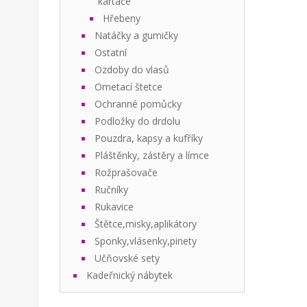
kartáče
Hřebeny
Natáčky a gumičky
Ostatní
Ozdoby do vlasů
Ometací štetce
Ochranné pomůcky
Podložky do drdolu
Pouzdra, kapsy a kufříky
Pláštěnky, zástěry a límce
Rožprašovače
Ručníky
Rukavice
Štětce,misky,aplikátory
Sponky,vlásenky,pinety
Učňovské sety
Kadeřnický nábytek