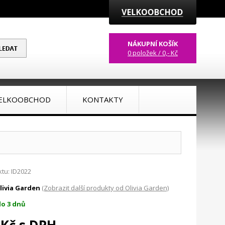
NÁKUPNÍ KOŠÍK
0 položek / 0,- Kč
ELKOOBCHOD
KONTAKTY
tu: ID2022
livia Garden
(Zobrazit další produkty od Olivia Garden)
o 3 dnů