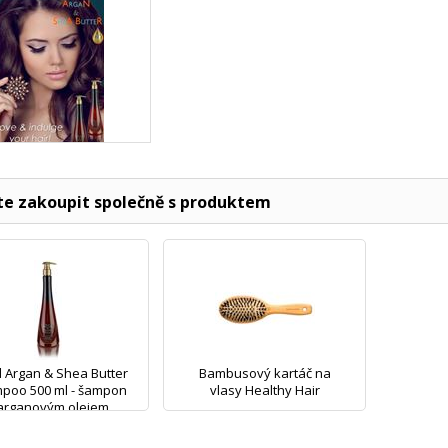
e zakoupit společně s produktem
l Argan & Shea Butter
Bambusový kartáč na
poo 500 ml - šampon
vlasy Healthy Hair
arganovým olejem