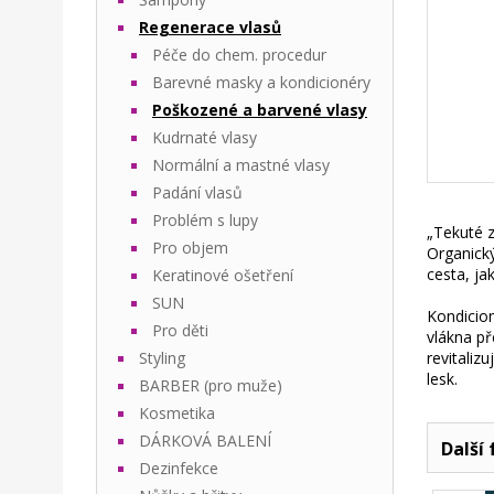
Regenerace vlasů
Péče do chem. procedur
Barevné masky a kondicionéry
Poškozené a barvené vlasy
Kudrnaté vlasy
Normální a mastné vlasy
Padání vlasů
Problém s lupy
„Tekuté z
Pro objem
Organický
cesta, ja
Keratinové ošetření
SUN
Kondicio
Pro děti
vlákna př
Styling
revitaliz
lesk.
BARBER (pro muže)
Kosmetika
DÁRKOVÁ BALENÍ
Další 
Dezinfekce