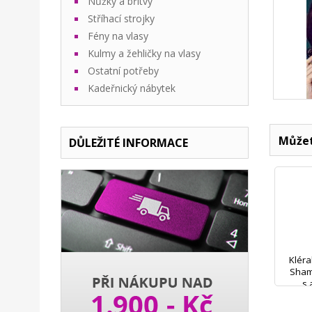
Nůžky a břitvy
Stříhací strojky
Fény na vlasy
Kulmy a žehličky na vlasy
Ostatní potřeby
Kadeřnický nábytek
Můžet
DŮLEŽITÉ INFORMACE
Kléra
Sham
s 