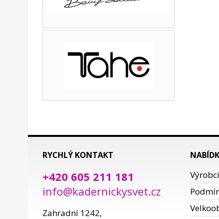
RYCHLÝ KONTAKT
NABÍD
+420 605 211 181
Výrobc
info@kadernickysvet.cz
Podmí
Velkoo
Zahradní 1242,