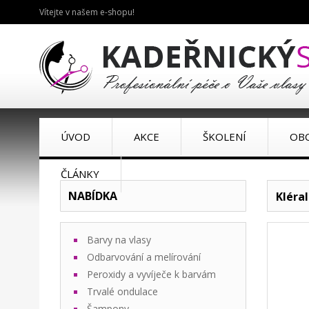
Vítejte v našem e-shopu!
ÚVOD
AKCE
ŠKOLENÍ
OB
ČLÁNKY
NABÍDKA
Kléra
Barvy na vlasy
Odbarvování a melírování
Peroxidy a vyvíječe k barvám
Trvalé ondulace
Šampony