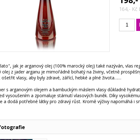
198,-
164,- Kč
lato", jak je arganový olej (100% marocký olej) také nazýván, vlas rege
 olej z jader arganu je mimořádně bohatý na živiny, včetně prospěšn
k ošetřit vlasy, aby byly zdravé, zářící, hebké a plné života……
ner s arganovým olejem a bambuckým máslem vlasy důkladně hydratu
ed vysoušením a zpomaluje stárnutí vlasových buněk. Díky vysokému 
uje a dodá potřebné látky pro zdravý růst. Kromě výživy napomáhá i s
fotografie