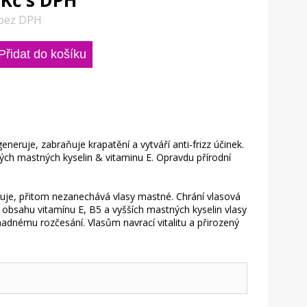
 Kč s DPH
 bez DPH
neruje, zabraňuje krapatění a vytváří anti-frizz účinek.
ých mastných kyselin & vitaminu E. Opravdu přírodní
je, přitom nezanechává vlasy mastné. Chrání vlasová
obsahu vitamínu E, B5 a vyšších mastných kyselin vlasy
nadnému rozčesání. Vlasům navrací vitalitu a přirozený