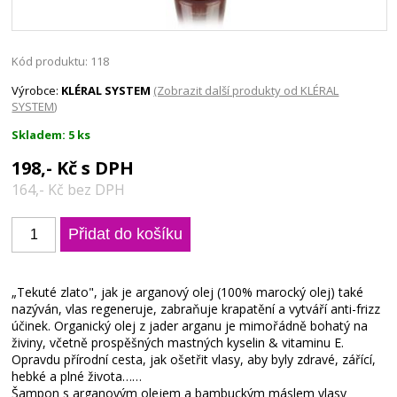
Kód produktu: 118
Výrobce:
KLÉRAL SYSTEM
(Zobrazit další produkty od KLÉRAL
SYSTEM)
Skladem: 5 ks
198,- Kč s DPH
164,- Kč bez DPH
„Tekuté zlato", jak je arganový olej (100% marocký olej) také
nazýván, vlas regeneruje, zabraňuje krapatění a vytváří anti-frizz
účinek. Organický olej z jader arganu je mimořádně bohatý na
živiny, včetně prospěšných mastných kyselin & vitaminu E.
Opravdu přírodní cesta, jak ošetřit vlasy, aby byly zdravé, zářící,
hebké a plné života……
Šampon s arganovým olejem a bambuckým máslem vlasy