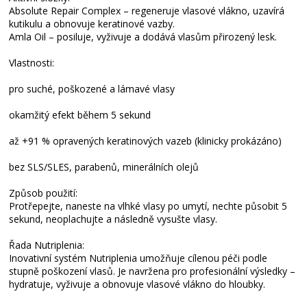
Absolute Repair Complex – regeneruje vlasové vlákno, uzavírá
kutikulu a obnovuje keratinové vazby.
Amla Oil – posiluje, vyživuje a dodává vlasům přirozený lesk.
Vlastnosti:
pro suché, poškozené a lámavé vlasy
okamžitý efekt během 5 sekund
až +91 % opravených keratinových vazeb (klinicky prokázáno)
bez SLS/SLES, parabenů, minerálních olejů
Způsob použití:
Protřepejte, naneste na vlhké vlasy po umytí, nechte působit 5
sekund, neoplachujte a následně vysušte vlasy.
Řada Nutriplenia:
Inovativní systém Nutriplenia umožňuje cílenou péči podle
stupně poškození vlasů. Je navržena pro profesionální výsledky –
hydratuje, vyživuje a obnovuje vlasové vlákno do hloubky.