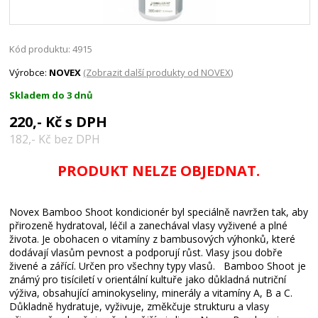
Kód produktu: 4915
Výrobce:
NOVEX
(Zobrazit další produkty od NOVEX)
Skladem do 3 dnů
220,- Kč s DPH
182,- Kč bez DPH
PRODUKT NELZE OBJEDNAT.
Novex Bamboo Shoot kondicionér byl speciálně navržen tak, aby
přirozeně hydratoval, léčil a zanechával vlasy vyživené a plné
života. Je obohacen o vitamíny z bambusových výhonků, které
dodávají vlasům pevnost a podporují růst. Vlasy jsou dobře
živené a zářící. Určen pro všechny typy vlasů. Bamboo Shoot je
známý pro tisíciletí v orientální kultuře jako důkladná nutriční
výživa, obsahující aminokyseliny, minerály a vitamíny A, B a C.
Důkladně hydratuje, vyživuje, změkčuje strukturu a vlasy