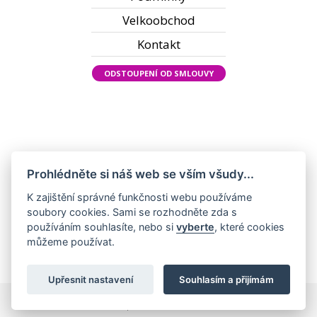
Velkoobchod
Kontakt
ODSTOUPENÍ OD SMLOUVY
Prohlédněte si náš web se vším všudy...
K zajištění správné funkčnosti webu používáme
soubory cookies. Sami se rozhodněte zda s
používáním souhlasíte, nebo si
vyberte
, které cookies
můžeme používat.
Upřesnit nastavení
Souhlasím a přijímám
Všechna práva vyhrazena ©2022 KadeřnickýSvět.cz |
Nastavení cookies
|
Zpracování cookies