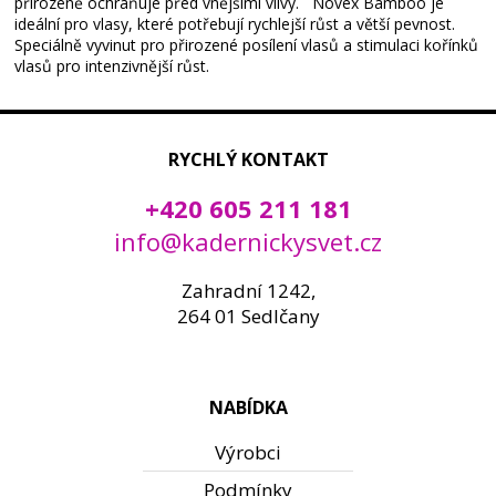
přirozeně ochraňuje před vnějšími vlivy. Novex Bamboo je
ideální pro vlasy, které potřebují rychlejší růst a větší pevnost.
Speciálně vyvinut pro přirozené posílení vlasů a stimulaci kořínků
vlasů pro intenzivnější růst.
RYCHLÝ KONTAKT
+420 605 211 181
info@kadernickysvet.cz
Zahradní 1242,
264 01 Sedlčany
NABÍDKA
Výrobci
Podmínky