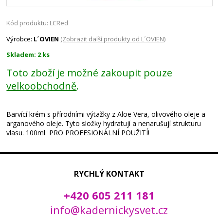
Kód produktu: LCRed
Výrobce:
L´OVIEN
(Zobrazit další produkty od L´OVIEN)
Skladem: 2 ks
Toto zboží je možné zakoupit pouze
velkoobchodně
.
Barvící krém s přírodními výtažky z Aloe Vera, olivového oleje a
arganového oleje. Tyto složky hydratují a nenarušují strukturu
vlasu. 100ml PRO PROFESIONÁLNÍ POUŽITÍ!
RYCHLÝ KONTAKT
+420 605 211 181
info@kadernickysvet.cz