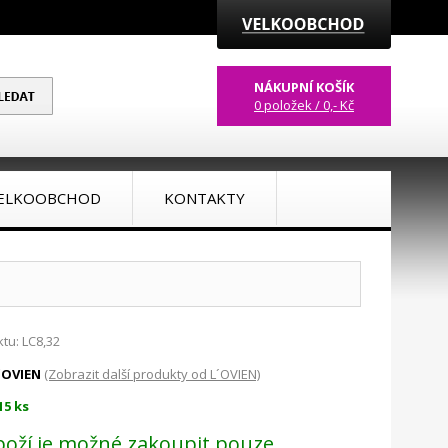
NÁKUPNÍ KOŠÍK
0 položek / 0,- Kč
ELKOOBCHOD
KONTAKTY
tu: LC8,32
´OVIEN
(Zobrazit další produkty od L´OVIEN)
15 ks
boží je možné zakoupit pouze