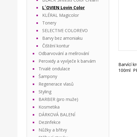
L´OVIEN Lovin Color
KLÉRAL Magicolor
Tonery
SELECTIVE COLOREVO
Barvy bez amoniaku
Čištění kontur
Odbarvování a melírování
Peroxidy a vyvíječe k barvám
Barvící k
Trvalé ondulace
100ml P
Šampony
Regenerace vlasů
Styling
BARBER (pro muže)
Kosmetika
DÁRKOVÁ BALENÍ
Dezinfekce
Nůžky a břitvy