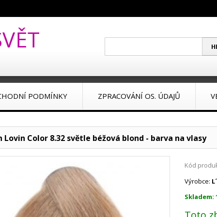
CHODNÍ PODMÍNKY
ZPRACOVÁNÍ OS. ÚDAJŮ
V
 Lovin Color 8.32 světle béžová blond - barva na vlasy
Kód produk
Výrobce:
L
Skladem: 
Toto z