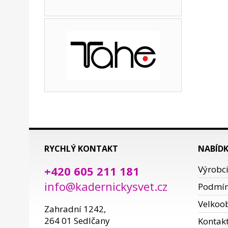
RYCHLÝ KONTAKT
NABÍD
+420 605 211 181
Výrobc
info@kadernickysvet.cz
Podmí
Velkoo
Zahradní 1242,
264 01 Sedlčany
Kontak