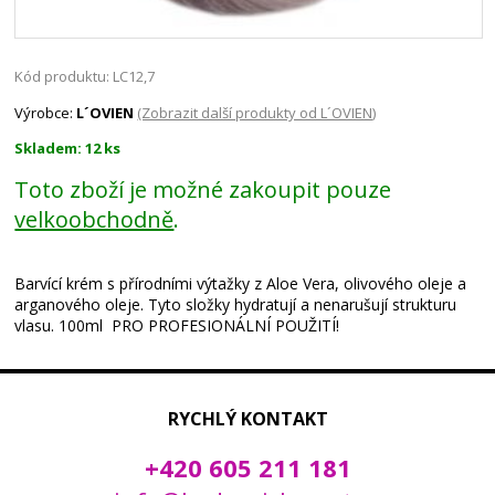
Kód produktu: LC12,7
Výrobce:
L´OVIEN
(Zobrazit další produkty od L´OVIEN)
Skladem: 12 ks
Toto zboží je možné zakoupit pouze
velkoobchodně
.
Barvící krém s přírodními výtažky z Aloe Vera, olivového oleje a
arganového oleje. Tyto složky hydratují a nenarušují strukturu
vlasu. 100ml PRO PROFESIONÁLNÍ POUŽITÍ!
RYCHLÝ KONTAKT
+420 605 211 181