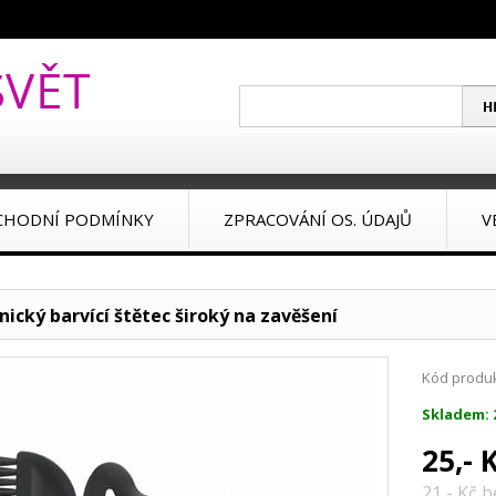
CHODNÍ PODMÍNKY
ZPRACOVÁNÍ OS. ÚDAJŮ
V
nický barvící štětec široký na zavěšení
Kód produk
Skladem: 
25,- 
21,- Kč 