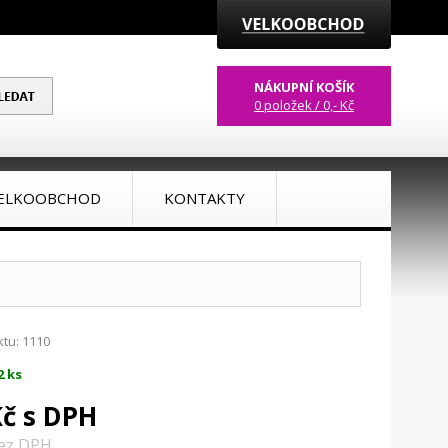
NÁKUPNÍ KOŠÍK
0 položek / 0,- Kč
ELKOOBCHOD
KONTAKTY
tu: 1110
2 ks
Kč s DPH
bez DPH