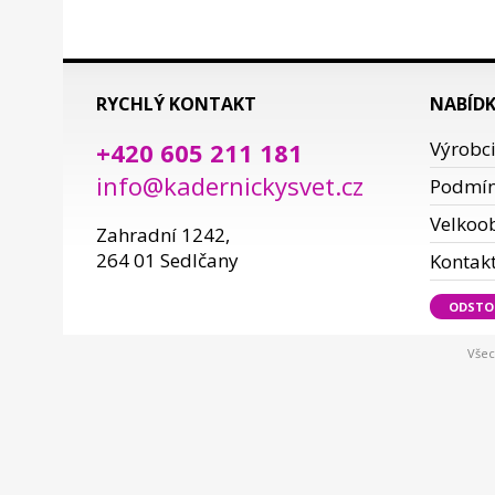
RYCHLÝ KONTAKT
NABÍD
+420 605 211 181
Výrobc
info@kadernickysvet.cz
Podmí
Velkoo
Zahradní 1242,
264 01 Sedlčany
Kontak
ODSTO
Všec