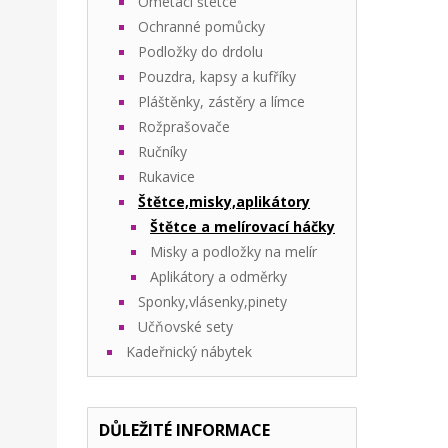
Ometací štetce
Ochranné pomůcky
Podložky do drdolu
Pouzdra, kapsy a kufříky
Pláštěnky, zástěry a límce
Rožprašovače
Ručníky
Rukavice
Štětce,misky,aplikátory
Štětce a melírovací háčky
Misky a podložky na melír
Aplikátory a odměrky
Sponky,vlásenky,pinety
Učňovské sety
Kadeřnický nábytek
DŮLEŽITÉ INFORMACE