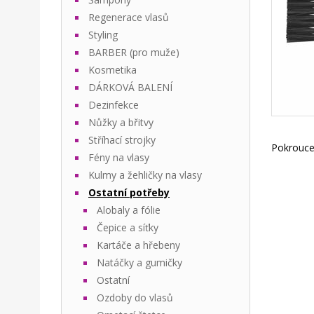
Regenerace vlasů
Styling
BARBER (pro muže)
Kosmetika
DÁRKOVÁ BALENÍ
Dezinfekce
Nůžky a břitvy
Stříhací strojky
Pokroucen
Fény na vlasy
Kulmy a žehličky na vlasy
Ostatní potřeby
Alobaly a fólie
Čepice a síťky
Kartáče a hřebeny
Natáčky a gumičky
Ostatní
Ozdoby do vlasů