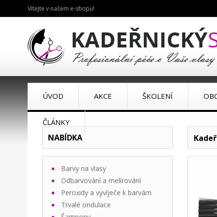
Vítejte v našem e-shopu!
ÚVOD
AKCE
ŠKOLENÍ
OB
ČLÁNKY
NABÍDKA
Kadeř
Barvy na vlasy
Odbarvování a melírování
Peroxidy a vyvíječe k barvám
Trvalé ondulace
Šampony