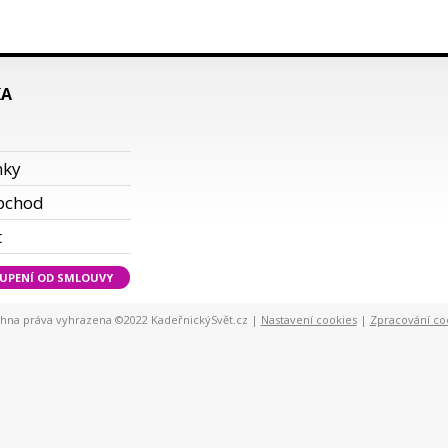
KA
i
nky
bchod
t
UPENÍ OD SMLOUVY
hna práva vyhrazena ©2022 KadeřnickýSvět.cz |
Nastavení cookies
|
Zpracování co