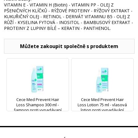
VITAMIN E - VITAMIN H (Biotin) - VITAMIN PP - OLEJ Z
PŠENIČNÝCH KLÍČKŮ - RÝŽOVÉ PROTEINY - RÝŽOVÝ EXTRAKT -
KUKUŘIČNÝ OLEJ - RETINOL - DERIVÁT VITAMINU B5 - OLEJ Z
RŮŽÍ - KYSELINA FYTOVÁ - INOSITOL - BAMBUSOVÝ EXTRAKT -
PROTEINY Z LUPINY BÍLÉ – KERATIN - PANTHENOL.
Můžete zakoupit společně s produktem
Cece Med Prevent Hair
Cece Med Prevent Hair
Loss Shampoo 300 ml -
Loss Lotion 75 ml - vlasová
šampon proti vypadávaní
lotion proti vypadávání
vlasů
vlasů