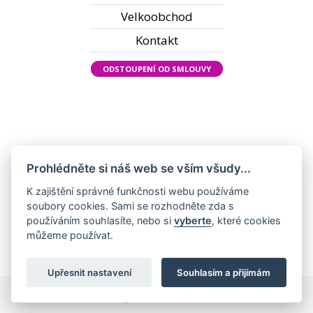
Velkoobchod
Kontakt
ODSTOUPENÍ OD SMLOUVY
Prohlédněte si náš web se vším všudy...
K zajištění správné funkčnosti webu používáme
soubory cookies. Sami se rozhodněte zda s
používáním souhlasíte, nebo si
vyberte
, které cookies
můžeme používat.
Upřesnit nastavení
Souhlasím a přijímám
Všechna práva vyhrazena ©2022 KadeřnickýSvět.cz |
Nastavení cookies
|
Zpracování cookies