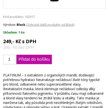
Kód produktu: 102017
Výrobce:
Black
(Zobrazit další produkty od Black)
Skladem: 1 ks
249,- Kč s DPH
206,- Kč bez DPH
PLATINUM – s extraktem z organických mandlí, dodávající
potřebnou hydrataci Neutralizuje nežádoucí žluté tóny typické
pro blond, odbarvené nebo superzesvětlené vlasy.
Revitalizační maska, která eliminuje nežádoucí odlesky díky
přítomnosti fialového pigmentu. V průběhu času mají odbarvené
a blond vlasy tendenci ke ztrátě lesku a vitality. Tato maska je
navržena tak, aby působila proti nevzhledným žlutým odstínům,
oživila barvu a obnovila výživu a lesk. Organický extrakt z mandlí