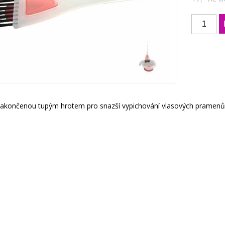
zakončenou tupým hrotem pro snazší vypichování vlasových pramenů