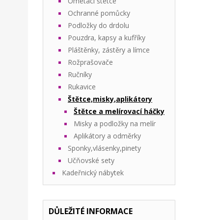
Ometací štetce
Ochranné pomůcky
Podložky do drdolu
Pouzdra, kapsy a kufříky
Pláštěnky, zástěry a límce
Rožprašovače
Ručníky
Rukavice
Štětce,misky,aplikátory
Štětce a melírovací háčky
Misky a podložky na melír
Aplikátory a odměrky
Sponky,vlásenky,pinety
Učňovské sety
Kadeřnický nábytek
DŮLEŽITÉ INFORMACE