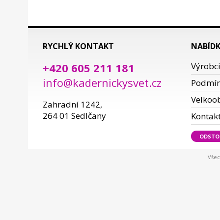
RYCHLÝ KONTAKT
NABÍD
+420 605 211 181
Výrobc
info@kadernickysvet.cz
Podmí
Velkoo
Zahradní 1242,
264 01 Sedlčany
Kontak
ODSTO
Všec