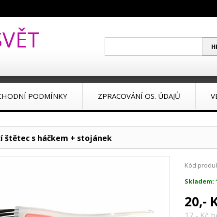
CHODNÍ PODMÍNKY
ZPRACOVÁNÍ OS. ÚDAJŮ
V
cí štětec s háčkem + stojánek
Kód produk
Skladem: 
20,- 
17,- Kč 