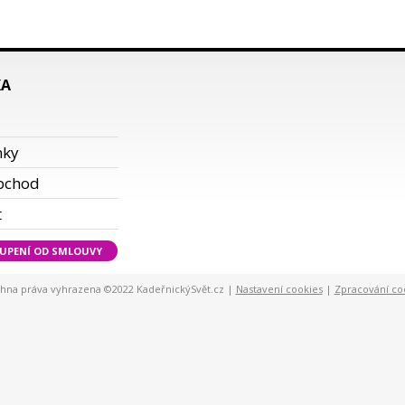
KA
i
nky
bchod
t
UPENÍ OD SMLOUVY
hna práva vyhrazena ©2022 KadeřnickýSvět.cz |
Nastavení cookies
|
Zpracování co