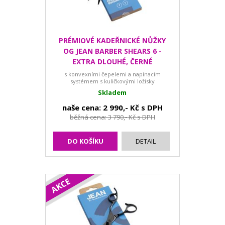
PRÉMIOVÉ KADEŘNICKÉ NŮŽKY
OG JEAN BARBER SHEARS 6 -
EXTRA DLOUHÉ, ČERNÉ
s konvexními čepelemi a napínacím
systémem s kuličkovými ložisky
Skladem
naše cena: 2 990,- Kč s DPH
běžná cena: 3 790,- Kč s DPH
DO KOŠÍKU
DETAIL