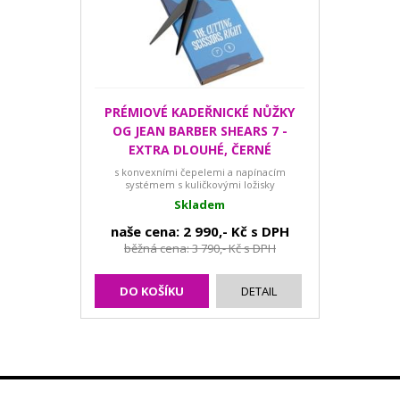
PRÉMIOVÉ KADEŘNICKÉ NŮŽKY
OG JEAN BARBER SHEARS 7 -
EXTRA DLOUHÉ, ČERNÉ
s konvexními čepelemi a napínacím
systémem s kuličkovými ložisky
Skladem
naše cena: 2 990,- Kč s DPH
běžná cena: 3 790,- Kč s DPH
DO KOŠÍKU
DETAIL