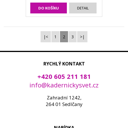
DO KOŠÍKU
DETAIL
|<
1
2
3
>|
RYCHLÝ KONTAKT
+420 605 211 181
info@kadernickysvet.cz
Zahradní 1242,
264 01 Sedlčany
NABÍDKA