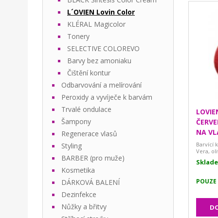
L´OVIEN Lovin Color
KLÉRAL Magicolor
Tonery
SELECTIVE COLOREVO
Barvy bez amoniaku
Čištění kontur
Odbarvování a melírování
Peroxidy a vyvíječe k barvám
Trvalé ondulace
LOVIE
Šampony
ČERVE
NA VL
Regenerace vlasů
Barvící 
Styling
Vera, ol
BARBER (pro muže)
Sklad
Kosmetika
POUZE
DÁRKOVÁ BALENÍ
Dezinfekce
Nůžky a břitvy
DO