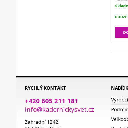
Sklad
POUZE
DO
RYCHLÝ KONTAKT
NABÍD
+420 605 211 181
Výrobc
info@kadernickysvet.cz
Podmí
Velkoo
Zahradní 1242,