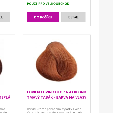
POUZE PRO VELKOOBCHOD!
IL
DO KOŠÍKU
DETAIL
LOVIEN LOVIN COLOR 6.43 BLOND
TEPLÁ
TMAVÝ TABÁK - BARVA NA VLASY
 Aloe
Barvící krém s přírodními výtažky z Aloe
oleje.
Vera, olivového oleje a arganového oleje.