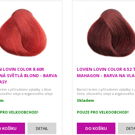
N LOVIN COLOR 8.60R
LOVIEN LOVIN COLOR 6.52
NÁ SVĚTLÁ BLOND - BARVA
MAHAGON - BARVA NA VLA
ASY
krém s přírodními výtažky z Aloe
Barvící krém s přírodními výtažky z
ivového oleje a arganového oleje.
Vera, olivového oleje a arganového 
em
Skladem
 PRO VELKOOBCHOD!
POUZE PRO VELKOOBCHOD!
 KOŠÍKU
DETAIL
DO KOŠÍKU
DETA