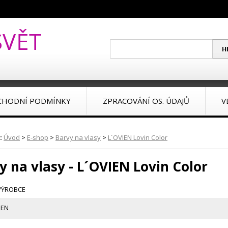
CHODNÍ PODMÍNKY
ZPRACOVÁNÍ OS. ÚDAJŮ
V
:
Úvod
>
E-shop
>
Barvy na vlasy
>
L´OVIEN Lovin Color
y na vlasy - L´OVIEN Lovin Color
VÝROBCE
IEN