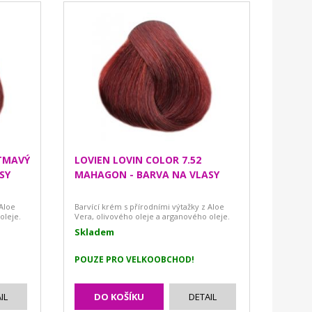
 TMAVÝ
LOVIEN LOVIN COLOR 7.52
SY
MAHAGON - BARVA NA VLASY
 Aloe
Barvící krém s přírodními výtažky z Aloe
oleje.
Vera, olivového oleje a arganového oleje.
Skladem
POUZE PRO VELKOOBCHOD!
IL
DO KOŠÍKU
DETAIL