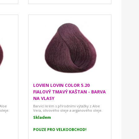
LOVIEN LOVIN COLOR 5.20
FIALOVÝ TMAVÝ KAŠTAN - BARVA
NA VLASY
 Aloe
Barvící krém s přírodními výtažky z Aloe
oleje.
Vera, olivového oleje a arganového oleje.
Skladem
POUZE PRO VELKOOBCHOD!