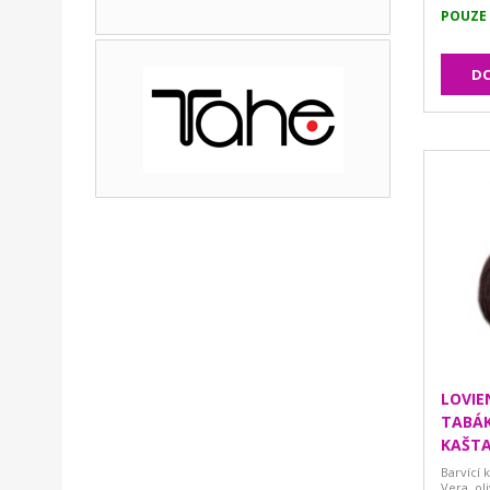
POUZE
DO
LOVIE
TABÁK
KAŠTA
Barvící 
Vera, ol