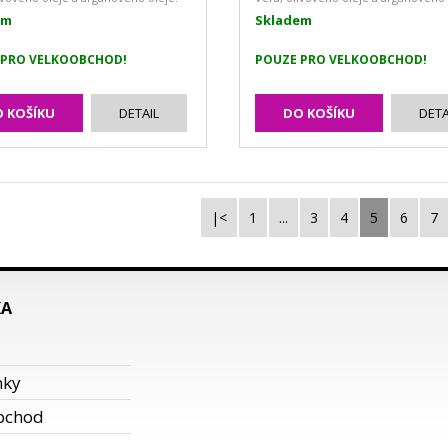
em
Skladem
 PRO VELKOOBCHOD!
POUZE PRO VELKOOBCHOD!
 KOŠÍKU
DETAIL
DO KOŠÍKU
DETA
|<
1
...
3
4
5
6
7
KA
i
nky
bchod