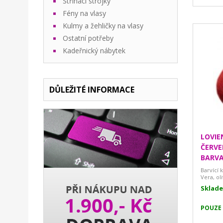
Stříhací strojky
Fény na vlasy
Kulmy a žehličky na vlasy
Ostatní potřeby
Kadeřnický nábytek
DŮLEŽITÉ INFORMACE
LOVIE
ČERVE
BARVA
Barvící 
Vera, ol
Sklad
POUZE