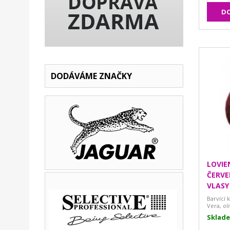
DO
DODÁVÁME ZNAČKY
LOVIE
ČERVE
VLASY
Barvící 
Vera, ol
Sklad