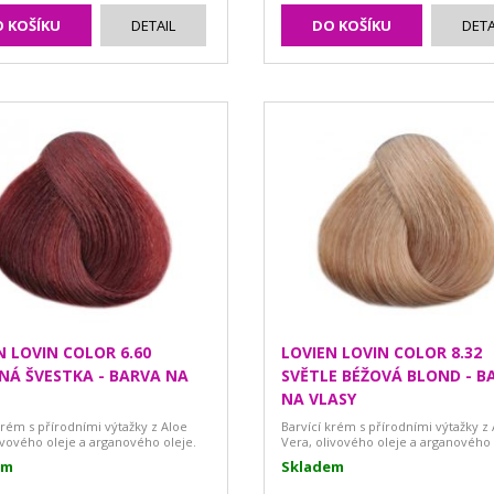
 KOŠÍKU
DETAIL
DO KOŠÍKU
DETA
N LOVIN COLOR 6.60
LOVIEN LOVIN COLOR 8.32
NÁ ŠVESTKA - BARVA NA
SVĚTLE BÉŽOVÁ BLOND - B
NA VLASY
krém s přírodními výtažky z Aloe
Barvící krém s přírodními výtažky z
ivového oleje a arganového oleje.
Vera, olivového oleje a arganového 
em
Skladem