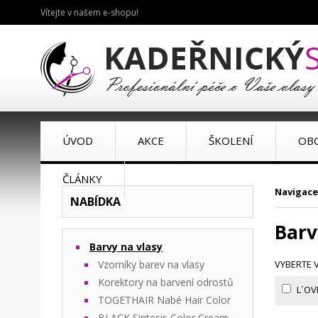
Vítejte v našem e-shopu!
ÚVOD
AKCE
ŠKOLENÍ
OB
ČLÁNKY
Navigace
NABÍDKA
Barv
Barvy na vlasy
Vzorníky barev na vlasy
VYBERTE 
Korektory na barvení odrostů
L´OV
TOGETHAIR Nabé Hair Color
BLACK Sintesis Color Cream