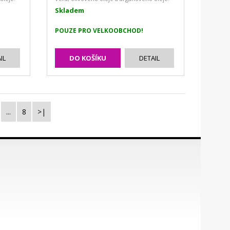
Skladem
POUZE PRO VELKOOBCHOD!
IL
DO KOŠÍKU
DETAIL
...
8
>|