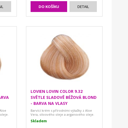
IL
DO KOŠÍKU
DETAIL
LOVIEN LOVIN COLOR 9.32
ARVA
SVĚTLE SLADOVĚ BÉŽOVÁ BLOND
- BARVA NA VLASY
 Aloe
Barvící krém s přírodními výtažky z Aloe
oleje.
Vera, olivového oleje a arganového oleje.
Skladem