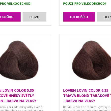
 PRO VELKOOBCHOD!
POUZE PRO VELKOOBCHOD!
 KOŠÍKU
DETAIL
DO KOŠÍKU
DETA
N LOVIN COLOR 5.35
LOVIEN LOVIN COLOR 6.35
OVĚ HNĚDÝ SVĚTLÝ
TMAVÁ BLOND TABÁKOVĚ 
N - BARVA NA VLASY
- BARVA NA VLASY
krém s přírodními výtažky z Aloe
Barvící krém s přírodními výtažky z
ivového oleje a arganového oleje.
Vera, olivového oleje a arganového 