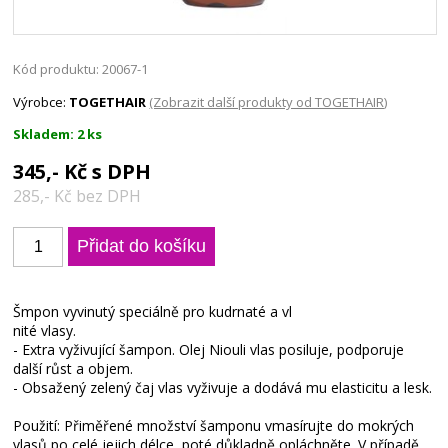
Kód produktu: 20067-1
Výrobce:
TOGETHAIR
(Zobrazit další produkty od TOGETHAIR)
Skladem: 2 ks
345,- Kč s DPH
285,- Kč bez DPH
Šmpon vyvinutý speciálně pro kudrnaté a vl
nité vlasy.
- Extra vyživující šampon. Olej Niouli vlas posiluje, podporuje
další růst a objem.
- Obsažený zelený čaj vlas vyživuje a dodává mu elasticitu a lesk.
Použití: Přiměřené množství šamponu vmasírujte do mokrých
vlasů po celé jejich délce, poté důkladně opláchněte. V případě