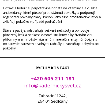
Extrakt z bobulí: superpotravina bohatá na vitamíny a a c, silné
antioxidanty, které působí proti stárnutí pokožky a podporují
regeneraci pokožky hlavy. Působí jako silné protizánětlivé látky a
zklidňují pokožku v případě podráždění.
Šťáva z papáje: odstraňuje veškeré nečistoty a obnovuje
přirozený lesk a hebkost vlasové struktury díky živinám v ní
přítomným a množství vitamínů, minerálů a enzymů. Bojuje s
oxidativním stresem a volnými radikály a zabraňuje dehydrataci
pokožky.
RYCHLÝ KONTAKT
+420 605 211 181
info@kadernickysvet.cz
Zahradní 1242,
264 01 Sedlčany