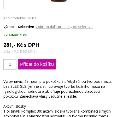
Kód produktu: 83803
Výrobce:
Selective
(Zobrazit další produkty od Selective)
Skladem: 1 ks
281,- Kč s DPH
232,- Kč bez DPH
Vyrovnávací šampon pro pokožku s přebytečnou tvorbou mazu,
bez SLES-SLS. Jemně čistí, upravuje tvorbu kožního mazu na
fyziologickou hodnotu a zklidňuje podrážděnou vlasovou
pokožku. Zanechává vlasy vzdušné a lesklé.
Aktivní složky:
Tiolisina® komplex 30: aktivní složka tvořená kombinací sirných
aminokyselin s vlastnostmi normalizující tvorbu kožního mazu.