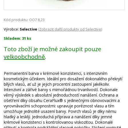
Kód produktu: OO7 8,23
Výrobce:
Selective
(Zobrazit další produkty od Selective)
Skladem: 31 ks
Toto zboží je možné zakoupit pouze
velkoobchodně
.
Permanentní barva v krémové konzistenci, s intenzivním
kosmetickým účinkem. Ideální pro dosažení dokonalého překrytí
bílých vlasů, ať už je jejich procentní zastoupení jakékoliv.
Intenzivní a zářivé barvy s mimořádnou trvanlivostí. Dokonale
věrný výsledek s absolutní jednoduchostí nanášení. Ochrana a
ošetření díky obsahu CeraFlux® s jedinečnými obnovovacími a
vyrovnávacími schopnostmi: upravuje poréznost vlasu a tím
umožňuje jednolité usazení barvy. Povrch vlasů je díky němu
hladký a lesklý. Jednoduchá příprava a nanášení díky jemné
krémové konzistenci s kontrolovanou viskozitou. Dokonalé
přilnutí a kontrola podráždění vlasové pokožky. Složení vyvinuté