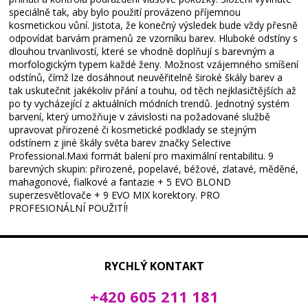
speciálně tak, aby bylo použití provázeno příjemnou
kosmetickou vůní. Jistota, že konečný výsledek bude vždy přesně
odpovídat barvám pramenů ze vzorníku barev. Hluboké odstíny s
dlouhou trvanlivostí, které se vhodně doplňují s barevným a
morfologickým typem každé ženy. Možnost vzájemného smíšení
odstínů, čímž lze dosáhnout neuvěřitelně široké škály barev a
tak uskutečnit jakékoliv přání a touhu, od těch nejklasičtějších až
po ty vycházející z aktuálních módních trendů. Jednotný systém
barvení, který umožňuje v závislosti na požadované službě
upravovat přirozené či kosmetické podklady se stejným
odstínem z jiné škály světa barev značky Selective
Professional.Maxi formát balení pro maximální rentabilitu. 9
barevných skupin: přirozené, popelavé, béžové, zlatavé, měděné,
mahagonové, fialkové a fantazie + 5 EVO BLOND
superzesvětlovače + 9 EVO MIX korektory. PRO
PROFESIONÁLNÍ POUŽITÍ!
RYCHLÝ KONTAKT
+420 605 211 181