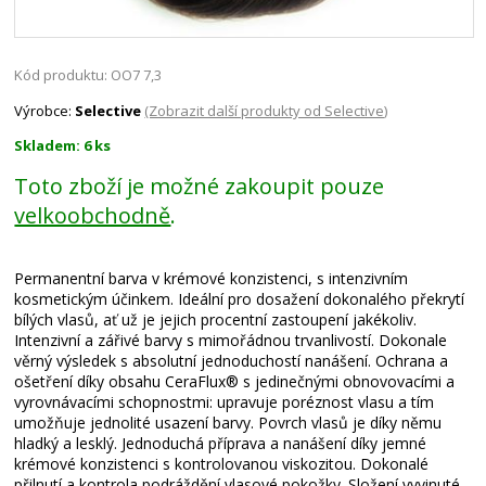
Kód produktu: OO7 7,3
Výrobce:
Selective
(Zobrazit další produkty od Selective)
Skladem: 6 ks
Toto zboží je možné zakoupit pouze
velkoobchodně
.
Permanentní barva v krémové konzistenci, s intenzivním
kosmetickým účinkem. Ideální pro dosažení dokonalého překrytí
bílých vlasů, ať už je jejich procentní zastoupení jakékoliv.
Intenzivní a zářivé barvy s mimořádnou trvanlivostí. Dokonale
věrný výsledek s absolutní jednoduchostí nanášení. Ochrana a
ošetření díky obsahu CeraFlux® s jedinečnými obnovovacími a
vyrovnávacími schopnostmi: upravuje poréznost vlasu a tím
umožňuje jednolité usazení barvy. Povrch vlasů je díky němu
hladký a lesklý. Jednoduchá příprava a nanášení díky jemné
krémové konzistenci s kontrolovanou viskozitou. Dokonalé
přilnutí a kontrola podráždění vlasové pokožky. Složení vyvinuté