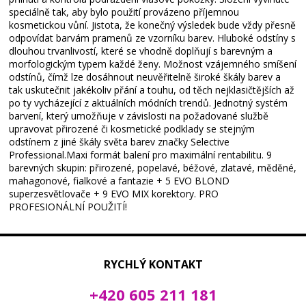
speciálně tak, aby bylo použití provázeno příjemnou
kosmetickou vůní. Jistota, že konečný výsledek bude vždy přesně
odpovídat barvám pramenů ze vzorníku barev. Hluboké odstíny s
dlouhou trvanlivostí, které se vhodně doplňují s barevným a
morfologickým typem každé ženy. Možnost vzájemného smíšení
odstínů, čímž lze dosáhnout neuvěřitelně široké škály barev a
tak uskutečnit jakékoliv přání a touhu, od těch nejklasičtějších až
po ty vycházející z aktuálních módních trendů. Jednotný systém
barvení, který umožňuje v závislosti na požadované službě
upravovat přirozené či kosmetické podklady se stejným
odstínem z jiné škály světa barev značky Selective
Professional.Maxi formát balení pro maximální rentabilitu. 9
barevných skupin: přirozené, popelavé, béžové, zlatavé, měděné,
mahagonové, fialkové a fantazie + 5 EVO BLOND
superzesvětlovače + 9 EVO MIX korektory. PRO
PROFESIONÁLNÍ POUŽITÍ!
RYCHLÝ KONTAKT
+420 605 211 181