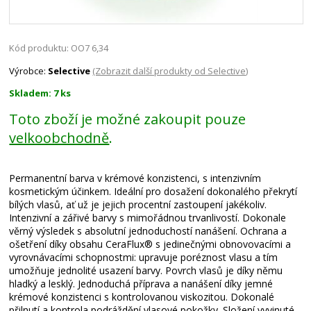
Kód produktu: OO7 6,34
Výrobce:
Selective
(Zobrazit další produkty od Selective)
Skladem: 7 ks
Toto zboží je možné zakoupit pouze
velkoobchodně
.
Permanentní barva v krémové konzistenci, s intenzivním
kosmetickým účinkem. Ideální pro dosažení dokonalého překrytí
bílých vlasů, ať už je jejich procentní zastoupení jakékoliv.
Intenzivní a zářivé barvy s mimořádnou trvanlivostí. Dokonale
věrný výsledek s absolutní jednoduchostí nanášení. Ochrana a
ošetření díky obsahu CeraFlux® s jedinečnými obnovovacími a
vyrovnávacími schopnostmi: upravuje poréznost vlasu a tím
umožňuje jednolité usazení barvy. Povrch vlasů je díky němu
hladký a lesklý. Jednoduchá příprava a nanášení díky jemné
krémové konzistenci s kontrolovanou viskozitou. Dokonalé
přilnutí a kontrola podráždění vlasové pokožky. Složení vyvinuté