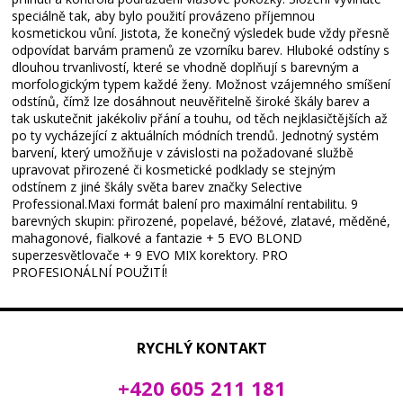
speciálně tak, aby bylo použití provázeno příjemnou
kosmetickou vůní. Jistota, že konečný výsledek bude vždy přesně
odpovídat barvám pramenů ze vzorníku barev. Hluboké odstíny s
dlouhou trvanlivostí, které se vhodně doplňují s barevným a
morfologickým typem každé ženy. Možnost vzájemného smíšení
odstínů, čímž lze dosáhnout neuvěřitelně široké škály barev a
tak uskutečnit jakékoliv přání a touhu, od těch nejklasičtějších až
po ty vycházející z aktuálních módních trendů. Jednotný systém
barvení, který umožňuje v závislosti na požadované službě
upravovat přirozené či kosmetické podklady se stejným
odstínem z jiné škály světa barev značky Selective
Professional.Maxi formát balení pro maximální rentabilitu. 9
barevných skupin: přirozené, popelavé, béžové, zlatavé, měděné,
mahagonové, fialkové a fantazie + 5 EVO BLOND
superzesvětlovače + 9 EVO MIX korektory. PRO
PROFESIONÁLNÍ POUŽITÍ!
RYCHLÝ KONTAKT
+420 605 211 181