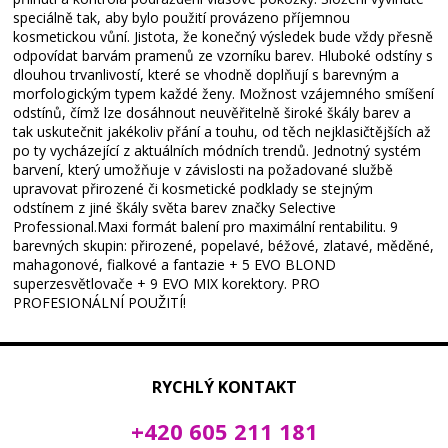
speciálně tak, aby bylo použití provázeno příjemnou
kosmetickou vůní. Jistota, že konečný výsledek bude vždy přesně
odpovídat barvám pramenů ze vzorníku barev. Hluboké odstíny s
dlouhou trvanlivostí, které se vhodně doplňují s barevným a
morfologickým typem každé ženy. Možnost vzájemného smíšení
odstínů, čímž lze dosáhnout neuvěřitelně široké škály barev a
tak uskutečnit jakékoliv přání a touhu, od těch nejklasičtějších až
po ty vycházející z aktuálních módních trendů. Jednotný systém
barvení, který umožňuje v závislosti na požadované službě
upravovat přirozené či kosmetické podklady se stejným
odstínem z jiné škály světa barev značky Selective
Professional.Maxi formát balení pro maximální rentabilitu. 9
barevných skupin: přirozené, popelavé, béžové, zlatavé, měděné,
mahagonové, fialkové a fantazie + 5 EVO BLOND
superzesvětlovače + 9 EVO MIX korektory. PRO
PROFESIONÁLNÍ POUŽITÍ!
RYCHLÝ KONTAKT
+420 605 211 181