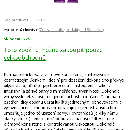
Kód produktu: OO7 4,65
Výrobce:
Selective
(Zobrazit další produkty od Selective)
Skladem: 8 ks
Toto zboží je možné zakoupit pouze
velkoobchodně
.
Permanentní barva v krémové konzistenci, s intenzivním
kosmetickým účinkem. Ideální pro dosažení dokonalého překrytí
bílých vlasů, ať už je jejich procentní zastoupení jakékoliv.
Intenzivní a zářivé barvy s mimořádnou trvanlivostí. Dokonale
věrný výsledek s absolutní jednoduchostí nanášení. Ochrana a
ošetření díky obsahu CeraFlux® s jedinečnými obnovovacími a
vyrovnávacími schopnostmi: upravuje poréznost vlasu a tím
umožňuje jednolité usazení barvy. Povrch vlasů je díky němu
hladký a lesklý. Jednoduchá příprava a nanášení díky jemné
krémové konzistenci s kontrolovanou viskozitou. Dokonalé
přilnutí a kontrola podráždění vlasové pokožky. Složení vyvinuté