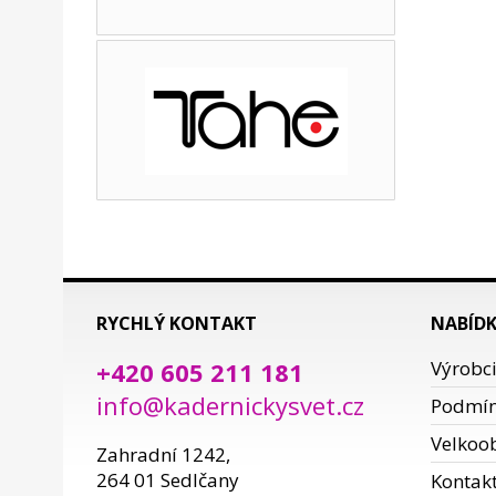
RYCHLÝ KONTAKT
NABÍD
+420 605 211 181
Výrobc
info@kadernickysvet.cz
Podmí
Velkoo
Zahradní 1242,
264 01 Sedlčany
Kontak