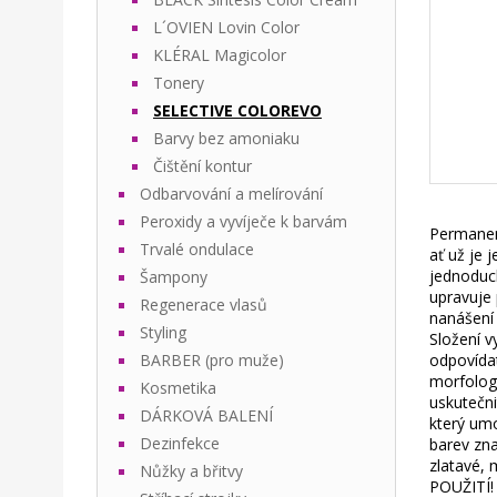
L´OVIEN Lovin Color
KLÉRAL Magicolor
Tonery
SELECTIVE COLOREVO
Barvy bez amoniaku
Čištění kontur
Odbarvování a melírování
Peroxidy a vyvíječe k barvám
Permanent
Trvalé ondulace
ať už je 
jednoduc
Šampony
upravuje 
Regenerace vlasů
nanášení 
Styling
Složení v
BARBER (pro muže)
odpovídat
morfolog
Kosmetika
uskutečni
DÁRKOVÁ BALENÍ
který umo
Dezinfekce
barev zna
zlatavé,
Nůžky a břitvy
POUŽITÍ!