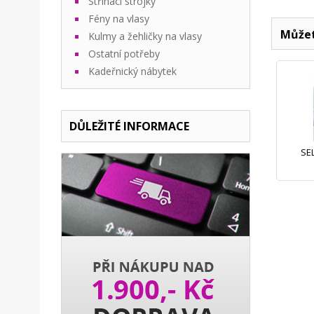
Stříhací strojky
Fény na vlasy
Můžet
Kulmy a žehličky na vlasy
Ostatní potřeby
Kadeřnický nábytek
DŮLEŽITÉ INFORMACE
SE