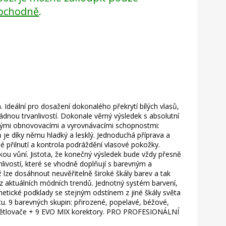
bchodně
.
Ideální pro dosažení dokonalého překrytí bílých vlasů,
řádnou trvanlivostí. Dokonale věrný výsledek s absolutní
nými obnovovacími a vyrovnávacími schopnostmi:
 je díky němu hladký a lesklý. Jednoduchá příprava a
 přilnutí a kontrola podráždění vlasové pokožky.
kou vůní. Jistota, že konečný výsledek bude vždy přesně
ivostí, které se vhodně doplňují s barevným a
ze dosáhnout neuvěřitelně široké škály barev a tak
cí z aktuálních módních trendů. Jednotný systém barvení,
etické podklady se stejným odstínem z jiné škály světa
tu. 9 barevných skupin: přirozené, popelavé, béžové,
větlovače + 9 EVO MIX korektory. PRO PROFESIONÁLNÍ