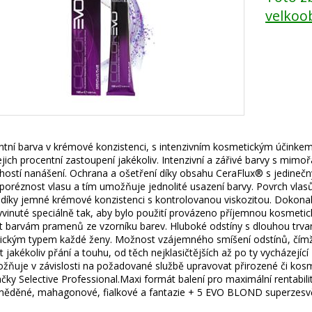
velkoo
ní barva v krémové konzistenci, s intenzivním kosmetickým účinkem. 
jejich procentní zastoupení jakékoliv. Intenzivní a zářivé barvy s mimo
hostí nanášení. Ochrana a ošetření díky obsahu CeraFlux® s jedineč
poréznost vlasu a tím umožňuje jednolité usazení barvy. Povrch vlasů
díky jemné krémové konzistenci s kontrolovanou viskozitou. Dokonalé
yvinuté speciálně tak, aby bylo použití provázeno příjemnou kosmetic
 barvám pramenů ze vzorníku barev. Hluboké odstíny s dlouhou trvanl
ickým typem každé ženy. Možnost vzájemného smíšení odstínů, čímž l
t jakékoliv přání a touhu, od těch nejklasičtějších až po ty vycházejí
žňuje v závislosti na požadované službě upravovat přirozené či kosm
čky Selective Professional.Maxi formát balení pro maximální rentabili
 měděné, mahagonové, fialkové a fantazie + 5 EVO BLOND superzes