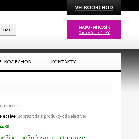
NÁKUPNÍ KOŠÍK
0 položek / 0,- Kč
ELKOOBCHOD
KONTAKTY
tu: OO7 2,0
elective
(Zobrazit další produkty od Selective)
22 ks
boží je možné zakoupit pouze