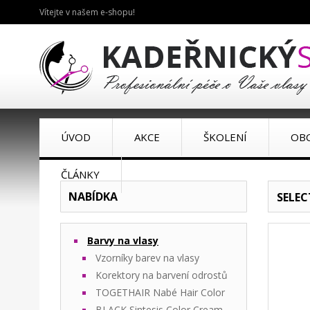
Vítejte v našem e-shopu!
ÚVOD
AKCE
ŠKOLENÍ
OB
ČLÁNKY
NABÍDKA
SELEC
Barvy na vlasy
Vzorníky barev na vlasy
Korektory na barvení odrostů
TOGETHAIR Nabé Hair Color
BLACK Sintesis Color Cream