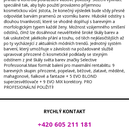
speciálně tak, aby bylo použití provázeno příjemnou
kosmetickou vůní. Jistota, že konečný výsledek bude vždy přesně
odpovídat barvám pramenů ze vzorníku barev. Hluboké odstíny s
dlouhou trvanlivostí, které se vhodně doplňují s barevným a
morfologickým typem každé ženy. Možnost vzájemného smíšení
odstínů, čímž lze dosáhnout neuvěřitelně široké škály barev a
tak uskutečnit jakékoliv přání a touhu, od těch nejklasičtějších až
po ty vycházející z aktuálních módních trendů. Jednotný systém
barvení, který umožňuje v závislosti na požadované službě
upravovat přirozené či kosmetické podklady se stejným
odstínem z jiné škály světa barev značky Selective
Professional.Maxi formát balení pro maximální rentabilitu. 9
barevných skupin: přirozené, popelavé, béžové, zlatavé, měděné,
mahagonové, fialkové a fantazie + 5 EVO BLOND
superzesvětlovače + 9 EVO MIX korektory. PRO
PROFESIONÁLNÍ POUŽITÍ!
RYCHLÝ KONTAKT
+420 605 211 181