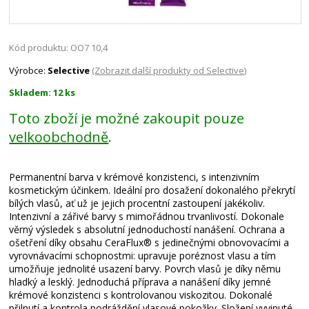
Kód produktu: OO7 10,4
Výrobce:
Selective
(Zobrazit další produkty od Selective)
Skladem: 12 ks
Toto zboží je možné zakoupit pouze
velkoobchodně
.
Permanentní barva v krémové konzistenci, s intenzivním
kosmetickým účinkem. Ideální pro dosažení dokonalého překrytí
bílých vlasů, ať už je jejich procentní zastoupení jakékoliv.
Intenzivní a zářivé barvy s mimořádnou trvanlivostí. Dokonale
věrný výsledek s absolutní jednoduchostí nanášení. Ochrana a
ošetření díky obsahu CeraFlux® s jedinečnými obnovovacími a
vyrovnávacími schopnostmi: upravuje poréznost vlasu a tím
umožňuje jednolité usazení barvy. Povrch vlasů je díky němu
hladký a lesklý. Jednoduchá příprava a nanášení díky jemné
krémové konzistenci s kontrolovanou viskozitou. Dokonalé
přilnutí a kontrola podráždění vlasové pokožky. Složení vyvinuté