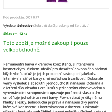
Kód produktu: OO7 0,77
Výrobce:
Selective
(Zobrazit další produkty od Selective)
Skladem: 12 ks
Toto zboží je možné zakoupit pouze
velkoobchodně
.
Permanentní barva v krémové konzistenci, s intenzivním
kosmetickým účinkem. Ideální pro dosažení dokonalého překrytí
bílých vlasů, ať už je jejich procentní zastoupení jakékoliv.
Intenzivní a zářivé barvy s mimořádnou trvanlivostí. Dokonale
věrný výsledek s absolutní jednoduchostí nanášení. Ochrana a
ošetření díky obsahu CeraFlux® s jedinečnými obnovovacími a
vyrovnávacími schopnostmi: upravuje poréznost vlasu a tím
umožňuje jednolité usazení barvy. Povrch vlasů je díky němu
hladký a lesklý. Jednoduchá příprava a nanášení díky jemné
krémové konzistenci s kontrolovanou viskozitou. Dokonalé
přilnutí a kontrola podráždění vlasové pokožky. Složení vyvinuté