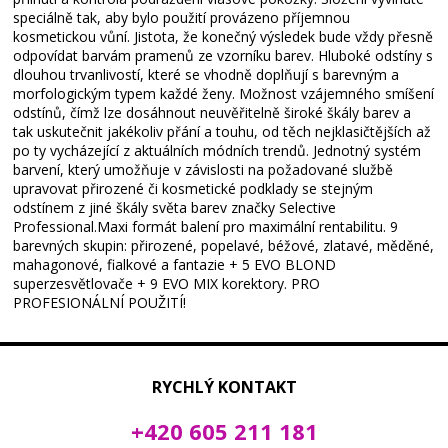
speciálně tak, aby bylo použití provázeno příjemnou
kosmetickou vůní. Jistota, že konečný výsledek bude vždy přesně
odpovídat barvám pramenů ze vzorníku barev. Hluboké odstíny s
dlouhou trvanlivostí, které se vhodně doplňují s barevným a
morfologickým typem každé ženy. Možnost vzájemného smíšení
odstínů, čímž lze dosáhnout neuvěřitelně široké škály barev a
tak uskutečnit jakékoliv přání a touhu, od těch nejklasičtějších až
po ty vycházející z aktuálních módních trendů. Jednotný systém
barvení, který umožňuje v závislosti na požadované službě
upravovat přirozené či kosmetické podklady se stejným
odstínem z jiné škály světa barev značky Selective
Professional.Maxi formát balení pro maximální rentabilitu. 9
barevných skupin: přirozené, popelavé, béžové, zlatavé, měděné,
mahagonové, fialkové a fantazie + 5 EVO BLOND
superzesvětlovače + 9 EVO MIX korektory. PRO
PROFESIONÁLNÍ POUŽITÍ!
RYCHLÝ KONTAKT
+420 605 211 181