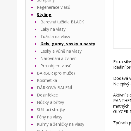
Regenerace vlasů
Styling
Barevná tužidla BLACK
Laky na vlasy
Tužidla na vlasy
Gely, gumy, vosky a pasty
Lesky a vůně na vlasy
Narovnání a zvlnění
Extra sil
Pro objem vlasů
Ideální p
BARBER (pro muže)
Dodává vl
Kosmetika
Nelepivý 
DÁRKOVÁ BALENÍ
Dezinfekce
Aktivní sl
PANTHENOL
Nůžky a břitvy
matných 
Stříhací strojky
GLYCERIN
Fény na vlasy
Způsob po
Kulmy a žehličky na vlasy