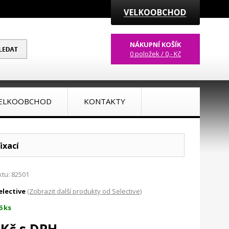
NÁKUPNÍ KOŠÍK
0 položek / 0,- Kč
ELKOOBCHOD
KONTAKTY
ixací
tu: 82501
elective
(Zobrazit další produkty od Selective)
6 ks