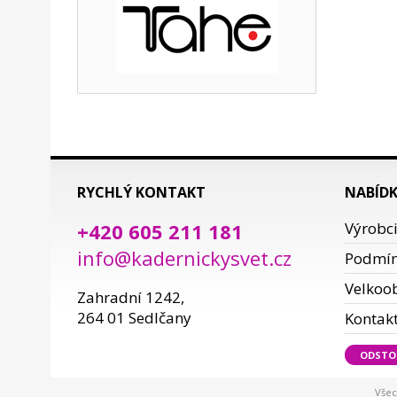
RYCHLÝ KONTAKT
NABÍD
+420 605 211 181
Výrobc
info@kadernickysvet.cz
Podmí
Velkoo
Zahradní 1242,
264 01 Sedlčany
Kontak
ODSTO
Všec