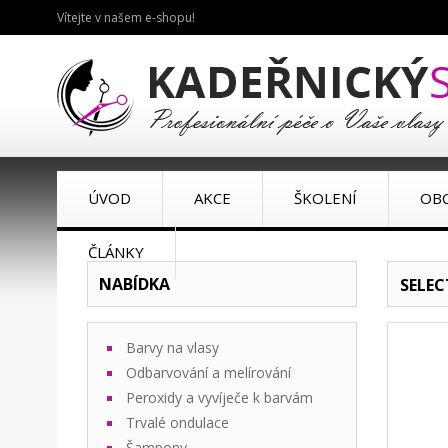
Vítejte v našem e-shopu!
ÚVOD
AKCE
ŠKOLENÍ
OB
ČLÁNKY
NABÍDKA
SELEC
Barvy na vlasy
Odbarvování a melírování
Peroxidy a vyvíječe k barvám
Trvalé ondulace
Šampony