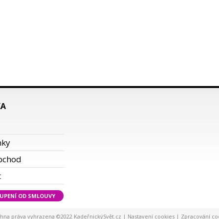
KA
i
nky
bchod
t
UPENÍ OD SMLOUVY
hna práva vyhrazena ©2022 KadeřnickýSvět.cz |
Nastavení cookies
|
Zpracování co