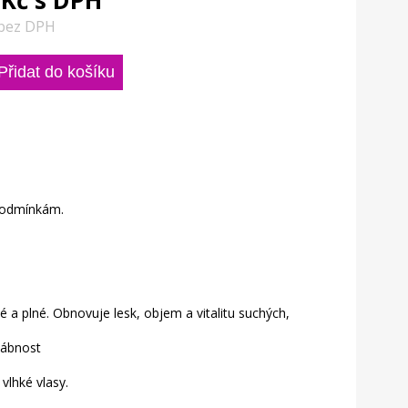
 Kč s DPH
 bez DPH
 podmínkám.
a plné. Obnovuje lesk, objem a vitalitu suchých,
vábnost
vlhké vlasy.