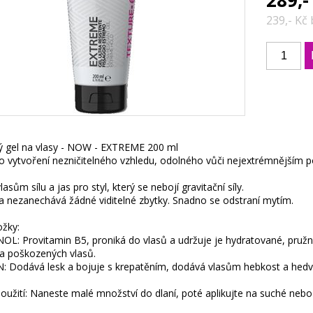
289,-
239,- Kč
ný gel na vlasy - NOW - EXTREME 200 ml
ro vytvoření nezničitelného vzhledu, odolného vůči nejextrémnějším
asům sílu a jas pro styl, který se nebojí gravitační síly.
a nezanechává žádné viditelné zbytky. Snadno se odstraní mytím.
ožky:
: Provitamin B5, proniká do vlasů a udržuje je hydratované, pružné 
a poškozených vlasů.
: Dodává lesk a bojuje s krepatěním, dodává vlasům hebkost a hed
užití: Naneste malé množství do dlaní, poté aplikujte na suché nebo 