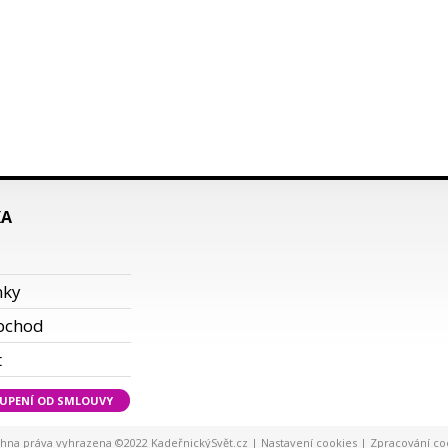
KA
i
nky
bchod
t
UPENÍ OD SMLOUVY
hna práva vyhrazena ©2022 KadeřnickýSvět.cz |
Nastavení cookies
|
Zpracování co