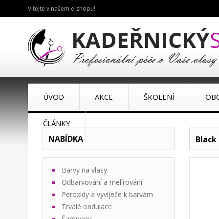
Vítejte v našem e-shopu!
ÚVOD
AKCE
ŠKOLENÍ
OB
ČLÁNKY
NABÍDKA
Black 
Barvy na vlasy
Odbarvování a melírování
Peroxidy a vyvíječe k barvám
Trvalé ondulace
Šampony