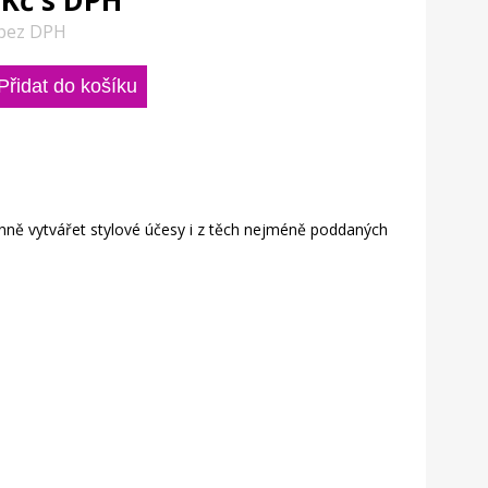
 Kč s DPH
 bez DPH
nně vytvářet stylové účesy i z těch nejméně poddaných