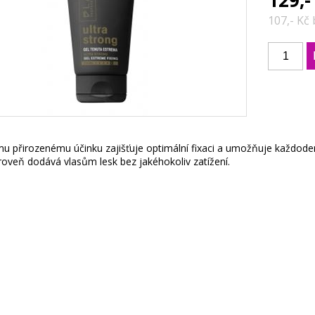
129,-
107,- Kč
u přirozenému účinku zajišťuje optimální fixaci a umožňuje každode
roveň dodává vlasům lesk bez jakéhokoliv zatížení.