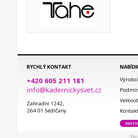
RYCHLÝ KONTAKT
NABÍD
+420 605 211 181
Výrobc
info@kadernickysvet.cz
Podmí
Velkoo
Zahradní 1242,
264 01 Sedlčany
Kontak
ODSTO
Všec